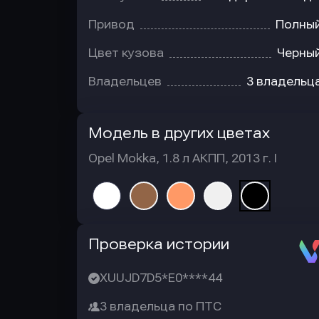
Привод
Полны
Цвет кузова
Черны
Владельцев
3 владельц
Модель в других цветах
Opel Mokka, 1.8 л АКПП, 2013 г. I
Автотека
Проверка истории
XUUJD7D5*E0****44
3 владельца по ПТС