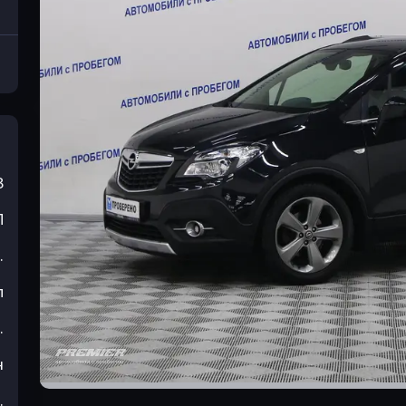
3
П
.
л
.
н
.