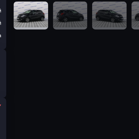
й
й
а