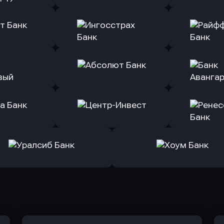
ь заявку
Оправить заявку
Оправит
(Тинькофф)
в Альфа-Банк
в АТ
ь заявку
Оправить заявку
Оправит
т Банк
в Ингосстрах Банк
в Райффа
ь заявку
Оправить заявку
Оправит
ранжевый
в Абсолют Банк
в Банк 
ь заявку
Оправить заявку
Оправит
а Банк
в Центр-Инвест
в Ренес
Оправить заявку
Оправить заявку
в Уралсиб Банк
в Хоум Банк