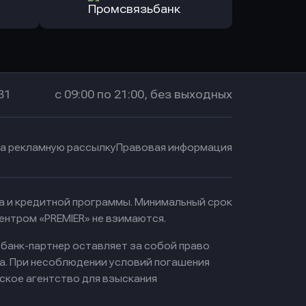
санс Банк
в Локо-Банк
Оправить заявку
в Промсвязьбанк
31
с 09:00 по 21:00, без выходных
на рекламную рассылку
Правовая информация
ма и кредитной программы. Минимальный срок
ентром «PREMIER» не взимаются.
 банк-партнер оставляет за собой право
а. При несоблюдении условий погашения
ское агентство для взыскания