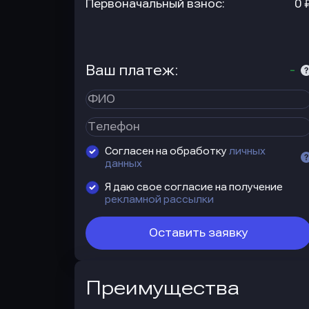
Первоначальный взнос:
0 
Ваш платеж:
-
Согласен на обработку
личных
данных
Я даю свое согласие на получение
рекламной рассылки
Оставить заявку
Преимущества
Преимущества
автокредита