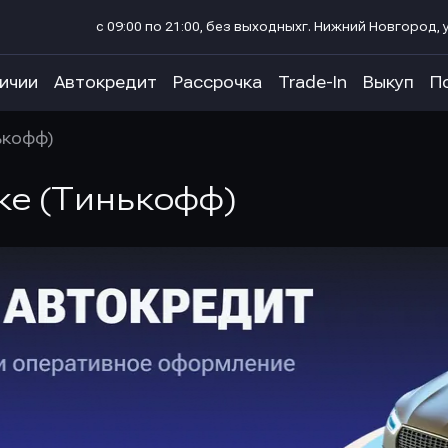
с 09:00 по 21:00, без выходных
г. Нижний Новгород, у
личии
Автокредит
Рассрочка
Trade-In
Выкуп
П
ькофф)
ке (Тинькофф)