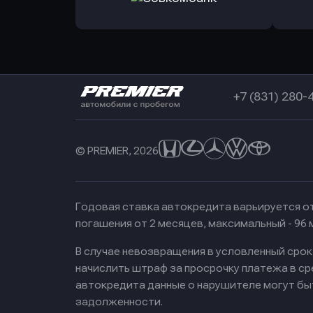
в РоссельхозБанк
в Почт
Оправить заявку
в Совкомбанк
+7 (831) 280-
© PREMIER, 2026
Годовая ставка автокредита варьируется от
погашения от 2 месяцев, максимальный - 96
В случае невозвращения в условленный сро
начислить штраф за просрочку платежа в с
автокредита данные о нарушителе могут бы
задолженности.