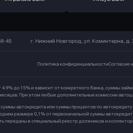
а Банк
в Центр-Инвест
в Ренес
Оправить заявку
Оправить заявку
в Уралсиб Банк
в Хоум Банк
48-45
г. Нижний Новгород, ул. Коминтерна, д. 
Политика конфиденциальности
Согласие 
 4.9% до 15% и зависит от конкретного банка, суммы зай
 месяцев. При этом любые дополнительные комиссии автоц
к суммы автокредита или суммы процентов по автокредиту
реднем размере 0,1% от первоначальной суммы автокредит
ть переданы в специальный реестр должников и коллектор