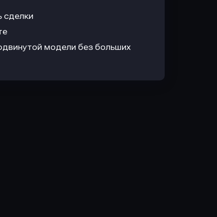
ь сделки
те
одвинутой модели без больших