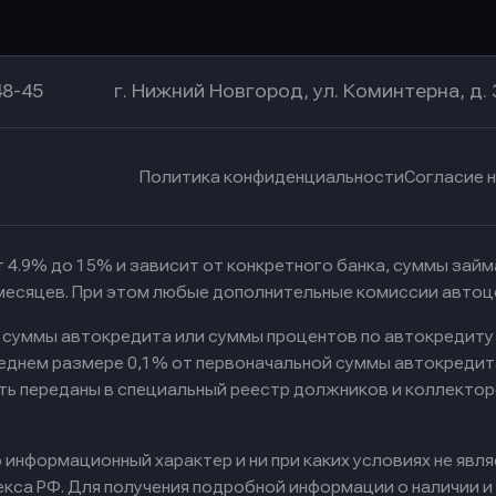
Оправить заявку
Оправить заявку
в Уралсиб Банк
в Хоум Банк
48-45
г. Нижний Новгород, ул. Коминтерна, д. 
Политика конфиденциальности
Согласие 
 4.9% до 15% и зависит от конкретного банка, суммы зай
 месяцев. При этом любые дополнительные комиссии автоц
к суммы автокредита или суммы процентов по автокредиту
реднем размере 0,1% от первоначальной суммы автокредит
ть переданы в специальный реестр должников и коллектор
информационный характер и ни при каких условиях не явл
са РФ. Для получения подробной информации о наличии и с