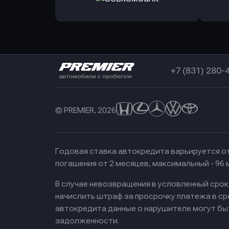
в РоссельхозБанк
в Почт
Оправить заявку
в Совкомбанк
+7 (831) 280-
© PREMIER, 2026
Годовая ставка автокредита варьируется от
погашения от 2 месяцев, максимальный - 96
В случае невозвращения в условленный сро
начислить штраф за просрочку платежа в с
автокредита данные о нарушителе могут бы
задолженности.