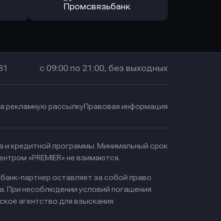
санс Банк
в Локо-Банк
Оправить заявку
в Промсвязьбанк
31
с 09:00 по 21:00, без выходных
на рекламную рассылку
Правовая информация
ма и кредитной программы. Минимальный срок
ентром «PREMIER» не взимаются.
 банк-партнер оставляет за собой право
а. При несоблюдении условий погашения
ское агентство для взыскания