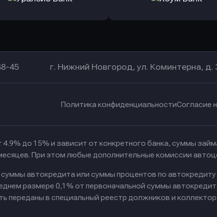
а Банк
в Центр-Инвест
в Ренес
Оправить заявку
Оправить заявку
в Уралсиб Банк
в Хоум Банк
48-45
г. Нижний Новгород, ул. Коминтерна, д. 
Политика конфиденциальности
Согласие 
 4.9% до 15% и зависит от конкретного банка, суммы зай
 месяцев. При этом любые дополнительные комиссии автоц
к суммы автокредита или суммы процентов по автокредиту
реднем размере 0,1% от первоначальной суммы автокредит
ть переданы в специальный реестр должников и коллектор