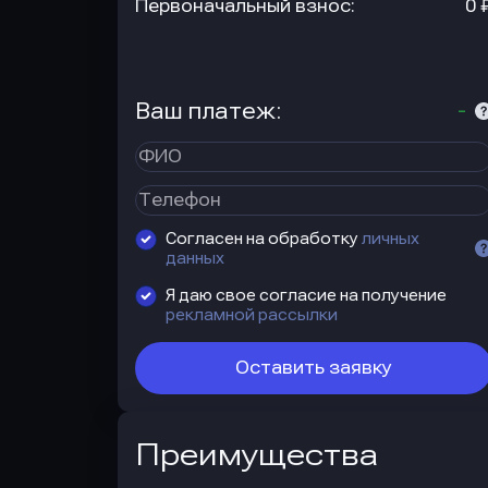
Первоначальный взнос:
0 
Ваш платеж:
-
Согласен на обработку
личных
данных
Я даю свое согласие на получение
рекламной рассылки
Оставить заявку
Преимущества
Преимущества
автокредита