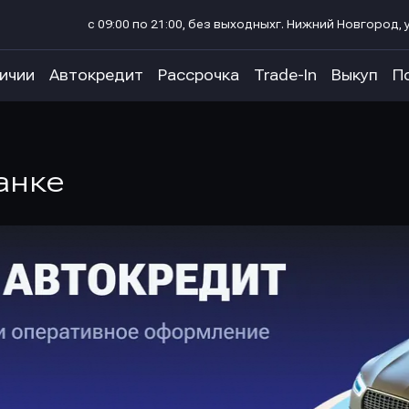
с 09:00 по 21:00, без выходных
г. Нижний Новгород, у
личии
Автокредит
Рассрочка
Trade-In
Выкуп
П
анке