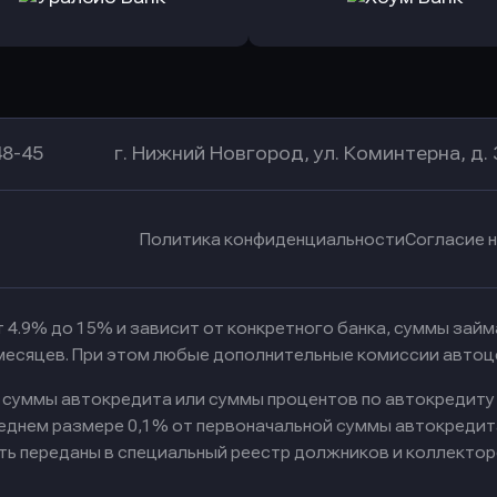
а Банк
в Центр-Инвест
в Ренес
Оправить заявку
Оправить заявку
в Уралсиб Банк
в Хоум Банк
48-45
г. Нижний Новгород, ул. Коминтерна, д. 
Политика конфиденциальности
Согласие 
 4.9% до 15% и зависит от конкретного банка, суммы зай
 месяцев. При этом любые дополнительные комиссии автоц
к суммы автокредита или суммы процентов по автокредиту
реднем размере 0,1% от первоначальной суммы автокредит
ть переданы в специальный реестр должников и коллектор