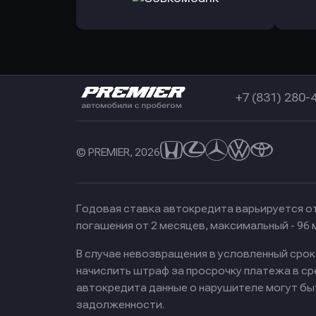
в РоссельхозБанк
в Почт
Оправить заявку
в Совкомбанк
+7 (831) 280-
© PREMIER, 2026
Годовая ставка автокредита варьируется от
погашения от 2 месяцев, максимальный - 96
В случае невозвращения в условленный сро
начислить штраф за просрочку платежа в с
автокредита данные о нарушителе могут бы
задолженности.