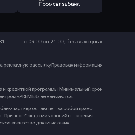
санс Банк
в Локо-Банк
Оправить заявку
в Промсвязьбанк
31
с 09:00 по 21:00, без выходных
на рекламную рассылку
Правовая информация
ма и кредитной программы. Минимальный срок
ентром «PREMIER» не взимаются.
 банк-партнер оставляет за собой право
а. При несоблюдении условий погашения
ское агентство для взыскания