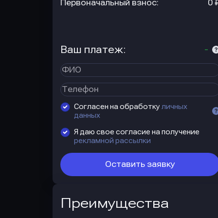
Первоначальный взнос:
0 
Ваш платеж:
-
Согласен на обработку
личных
данных
Я даю свое согласие на получение
рекламной рассылки
Оставить заявку
Преимущества
Преимущества
автокредита