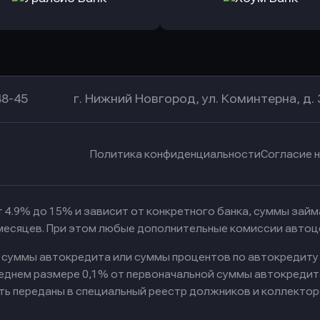
а Банк
в Центр-Инвест
в Ренес
Оправить заявку
Оправить заявку
в Уралсиб Банк
в Хоум Банк
48-45
г. Нижний Новгород, ул. Коминтерна, д. 
Политика конфиденциальности
Согласие 
 4.9% до 15% и зависит от конкретного банка, суммы зай
 месяцев. При этом любые дополнительные комиссии автоц
к суммы автокредита или суммы процентов по автокредиту
реднем размере 0,1% от первоначальной суммы автокредит
ть переданы в специальный реестр должников и коллектор