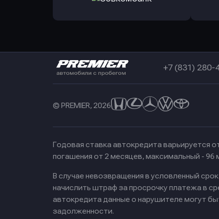
в РоссельхозБанк
в Почт
Оправить заявку
в Совкомбанк
+7 (831) 280-
© PREMIER, 2026
Годовая ставка автокредита варьируется от
погашения от 2 месяцев, максимальный - 96
В случае невозвращения в условленный сро
начислить штраф за просрочку платежа в с
автокредита данные о нарушителе могут бы
задолженности.