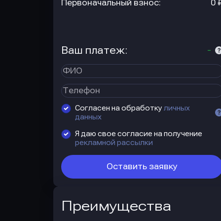
Первоначальный взнос:
0 
Ваш платеж:
-
Согласен на обработку
личных
данных
Я даю свое согласие на получение
рекламной рассылки
Оставить заявку
Преимущества
Преимущества
автокредита