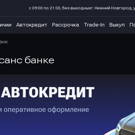
с 09:00 по 21:00, без выходных
г. Нижний Новгород, у
личии
Автокредит
Рассрочка
Trade-In
Выкуп
П
анк
санс банке