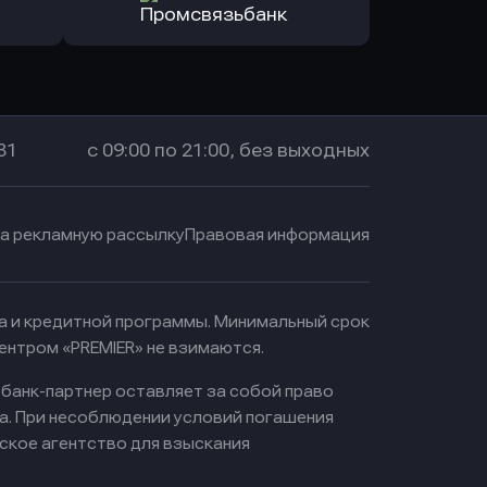
санс Банк
в Локо-Банк
Оправить заявку
в Промсвязьбанк
31
с 09:00 по 21:00, без выходных
на рекламную рассылку
Правовая информация
ма и кредитной программы. Минимальный срок
ентром «PREMIER» не взимаются.
 банк-партнер оставляет за собой право
а. При несоблюдении условий погашения
ское агентство для взыскания