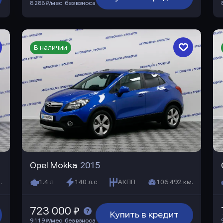
8 286 ₽/мес. без взноса
В наличии
Opel Mokka
2015
.
1.4 л
140 л.с
АКПП
106 492 км.
723 000 ₽
Купить в кредит
9 119 ₽/мес. без взноса