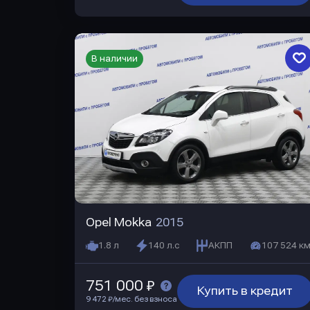
В наличии
Opel Mokka
2015
1.8 л
140 л.с
АКПП
107 524 км
751 000 ₽
Купить в кредит
9 472 ₽/мес. без взноса