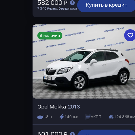
582 000 ₽
Купить в кредит
7 340 ₽/мес. без взноса
В наличии
Opel Mokka
2013
1.8 л
140 л.с
АКПП
124 368 км
601 000 ₽