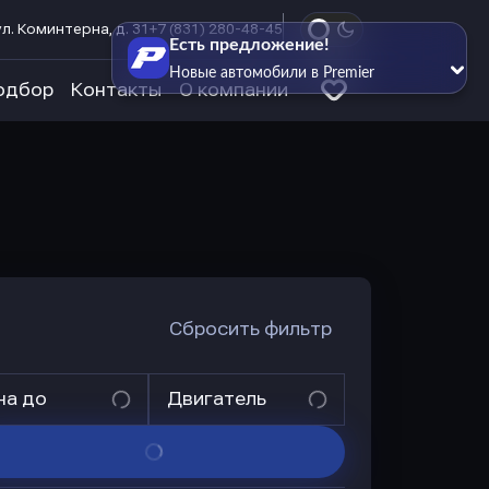
л. Коминтерна, д. 31
+7 (831) 280-48-45
Есть предложение!
Новые автомобили в Premier
одбор
Контакты
О компании
Сбросить фильтр
на до
Двигатель