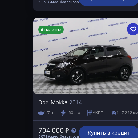
8 173 ₽/мес. без взноса
В наличии
Opel Mokka
2014
1.7 л
130 л.с
АКПП
117 282 км
704 000 ₽
Купить в кредит
8 879 ₽/мес. без взноса