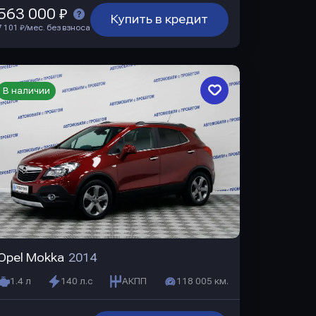
563 000 ₽
Купить в кредит
7 101 ₽/мес. без взноса
В наличии
Opel Mokka
2014
1.4 л
140 л.с
АКПП
118 005 км.