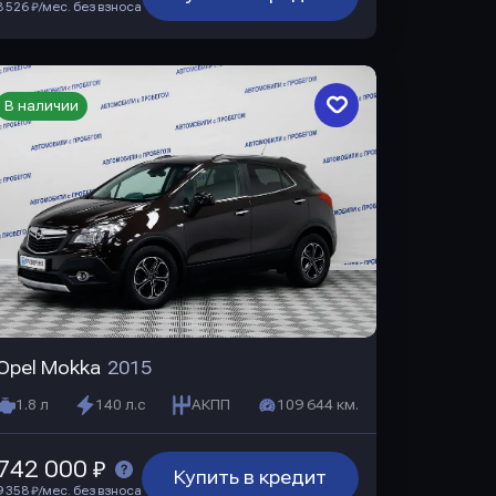
8 526 ₽/мес. без взноса
В наличии
Opel Mokka
2015
1.8 л
140 л.с
АКПП
109 644 км.
742 000 ₽
Купить в кредит
9 358 ₽/мес. без взноса