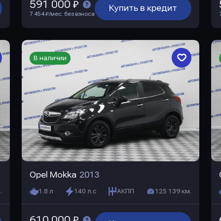
591 000 ₽
Купить в кредит
7 454 ₽/мес. без взноса
В наличии
Opel Mokka
2013
.
1.8 л
140 л.с
АКПП
125 139 км.
610 000 ₽