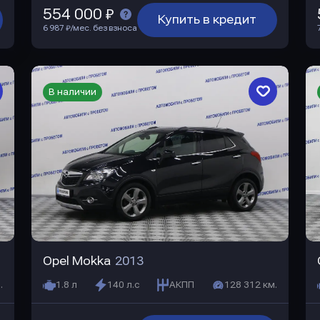
554 000 ₽
Купить в кредит
6 987 ₽/мес. без взноса
В наличии
Opel Mokka
2013
.
1.8 л
140 л.с
АКПП
128 312 км.