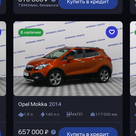
Купить в кредит
7 694 ₽/мес. без взноса
В наличии
Opel Mokka
2014
.
1.8 л
140 л.с
АКПП
117 000 км.
657 000 ₽
Купить в кредит