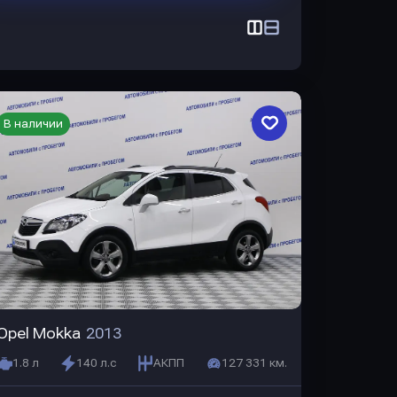
В наличии
Opel Mokka
2013
1.8 л
140 л.с
АКПП
127 331 км.