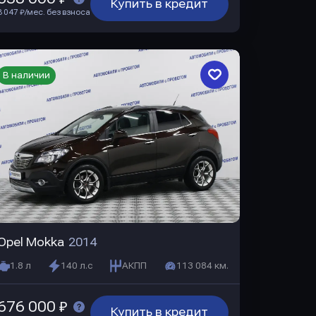
Купить в кредит
8 047 ₽/мес. без взноса
В наличии
Opel Mokka
2014
1.8 л
140 л.с
АКПП
113 084 км.
676 000 ₽
Купить в кредит