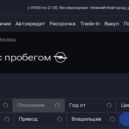
с 09:00 по 21:00, без выходных
г. Нижний Новгород, у
личии
Автокредит
Рассрочка
Trade-In
Выкуп
П
Mokka
с пробегом
Поколение
Год от
Це
Привод
Владельцев