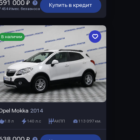
591 000 ₽
Купить в кредит
7 454 ₽/мес. без взноса
В наличии
Opel Mokka
2014
1.8 л
140 л.с
АКПП
113 097 км.
638 000 ₽