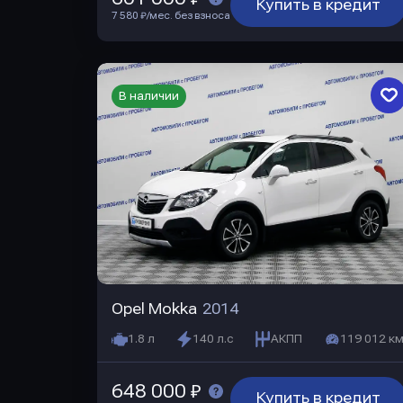
Купить в кредит
7 580 ₽/мес. без взноса
В наличии
Opel Mokka
2014
1.8 л
140 л.с
АКПП
119 012 км
648 000 ₽
Купить в кредит