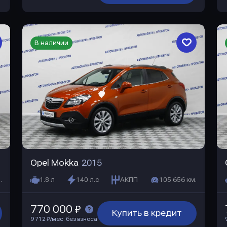
В наличии
Opel Mokka
2015
.
1.8 л
140 л.с
АКПП
105 656 км.
770 000 ₽
Купить в кредит
9 712 ₽/мес. без взноса