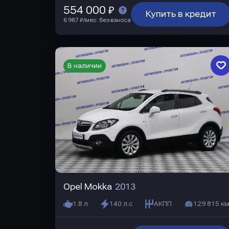
554 000 ₽
Купить в кредит
6 987 ₽/мес. без взноса
В наличии
Opel Mokka
2013
1.8 л
140 л.с
АКПП
129 815 км