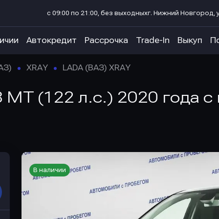
с 09:00 по 21:00, без выходных
г. Нижний Новгород, у
личии
Автокредит
Рассрочка
Trade-In
Выкуп
П
АЗ)
XRAY
LADA (ВАЗ) XRAY
 MT (122 л.с.) 2020 года с
В наличии