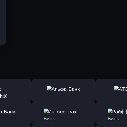
ь заявку
Оправить заявку
Оправит
(Тинькофф)
в Альфа-Банк
в АТ