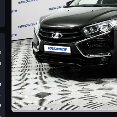
0
П
.
л
.
н
.