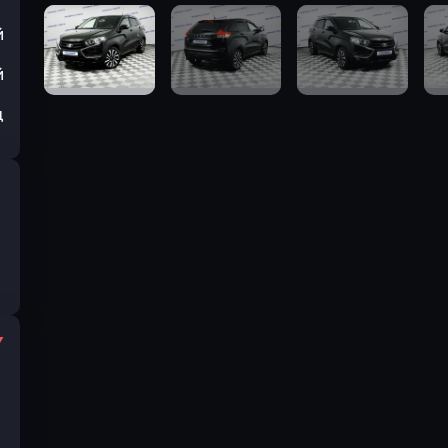
й
й
ц