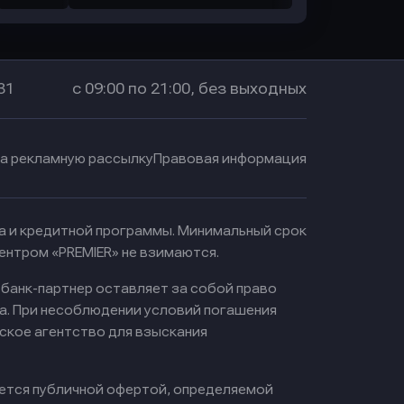
31
с 09:00 по 21:00, без выходных
на рекламную рассылку
Правовая информация
ма и кредитной программы. Минимальный срок
ентром «PREMIER» не взимаются.
 банк-партнер оставляет за собой право
а. При несоблюдении условий погашения
ское агентство для взыскания
яется публичной офертой, определяемой