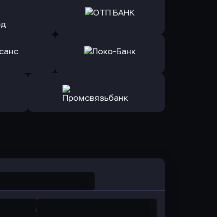
ь заявку
Оправить заявку
йзен Банк
в Экспобанк
ь заявку
Оправить заявку
Авангард
в ОТП БАНК
ь заявку
Оправить заявку
санс Банк
в Локо-Банк
Оправить заявку
в Промсвязьбанк