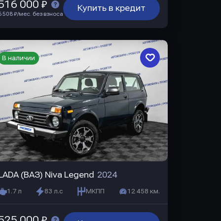
516 000 ₽
Купить в кредит
6 508 ₽/мес. без взноса
В наличии
LADA (ВАЗ) Niva Legend
2024
1.7 л
83 л.с
МКПП
12 458 км.
525 000 ₽