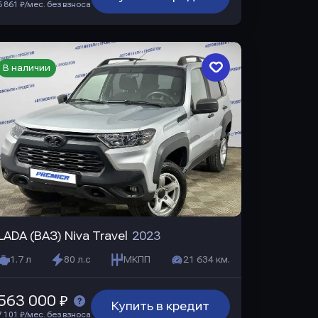
6 861 ₽/мес. без взноса
В наличии
LADA (ВАЗ) Niva Travel
2023
1.7 л
80 л.с
МКПП
21 634 км.
563 000 ₽
Купить в кредит
7 101 ₽/мес. без взноса