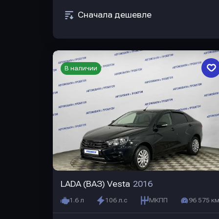
Сначала дешевле
В наличии
LADA (ВАЗ) Vesta
2016
1.6 л
106 л.с
МКПП
96 575 км