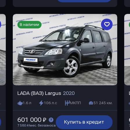
В наличии
LADA (ВАЗ) Largus
2020
.
1.6 л
106 л.с
МКПП
51 245 км.
601 000 ₽
Купить в кредит
7 580 ₽/мес. без взноса