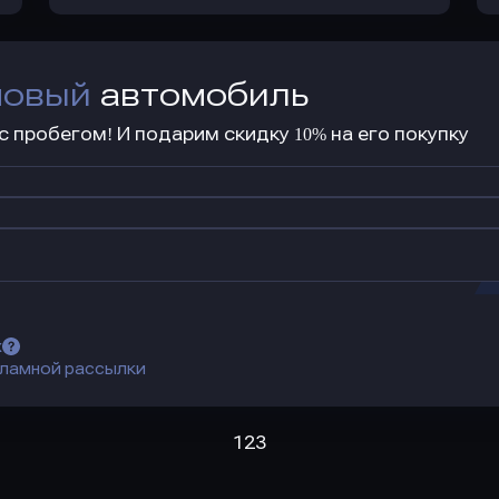
новый
автомобиль
 пробегом! И подарим скидку 10% на его покупку
х
ламной рассылки
1
2
3