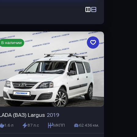
В наличии
LADA (ВАЗ) Largus
2019
1.6 л
87 л.с
МКПП
62 436 км.