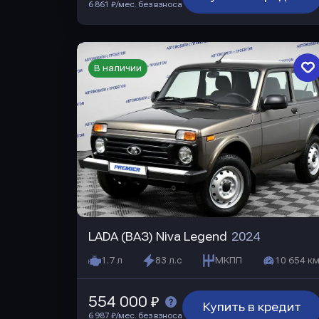
6 861 ₽/мес. без взноса
В наличии
LADA (ВАЗ) Niva Legend
2024
1.7 л
83 л.с
МКПП
10 654 км
554 000 ₽
Купить в кредит
6 987 ₽/мес. без взноса