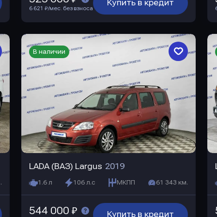
Купить в кредит
6 621 ₽/мес. без взноса
В наличии
LADA (ВАЗ) Largus
2019
.
1.6 л
106 л.с
МКПП
61 343 км.
544 000 ₽
Купить в кредит