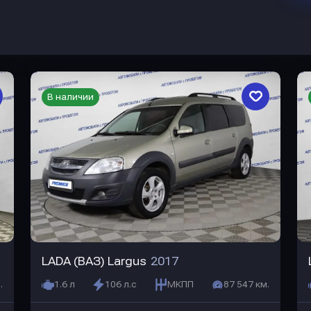
В наличии
LADA (ВАЗ) Largus
2017
.
1.6 л
106 л.с
МКПП
87 547 км.