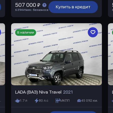
507 000 ₽
Купить в кредит
6 394 ₽/мес. без взноса
В наличии
LADA (ВАЗ) Niva Travel
2021
.
1.7 л
80 л.с
МКПП
45 092 км.