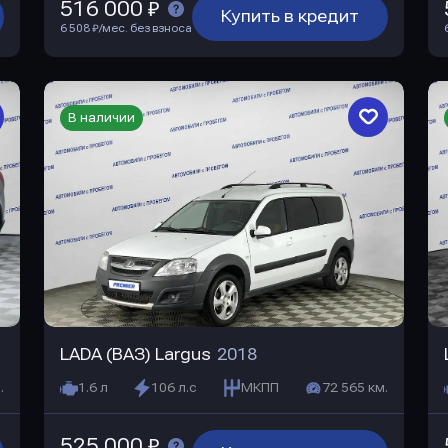
516 000 ₽
Купить в кредит
6 508 ₽/мес. без взноса
В наличии
LADA (ВАЗ) Largus
2018
.
1.6 л
106 л.с
МКПП
72 565 км.
525 000 ₽