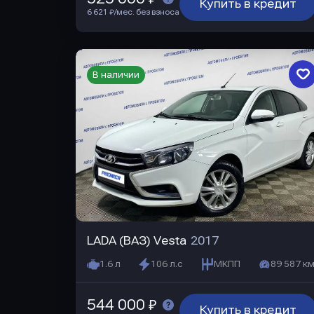
Купить в кредит
6 621 ₽/мес. без взноса
В наличии
LADA (ВАЗ) Vesta
2017
1.6 л
106 л.с
МКПП
89 587 км
544 000 ₽
Купить в кредит