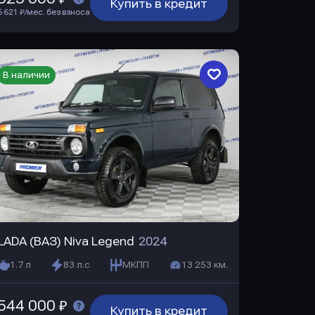
Купить в кредит
6 621 ₽/мес. без взноса
В наличии
LADA (ВАЗ) Niva Legend
2024
1.7 л
83 л.с
МКПП
13 253 км.
544 000 ₽
Купить в кредит