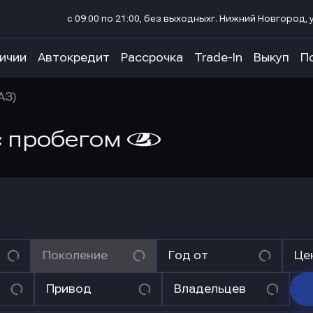
с 09:00 по 21:00, без выходных
г. Нижний Новгород, у
личии
Автокредит
Рассрочка
Trade-In
Выкуп
П
АЗ)
с пробегом
Поколение
Год от
Це
Привод
Владельцев