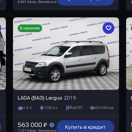
6 861 ₽/мес. без взноса
В наличии
LADA (ВАЗ) Largus
2019
.
1.6 л
106 л.с
МКПП
69 546 км.
563 000 ₽
Купить в кредит
7 101 ₽/мес. без взноса