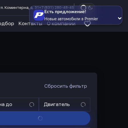
л. Коминтерна, д. 31
+7 (831) 280-48-45
Есть предложение!
Новые автомобили в Premier
одбор
Контакты
О компании
Сбросить фильтр
на до
Двигатель