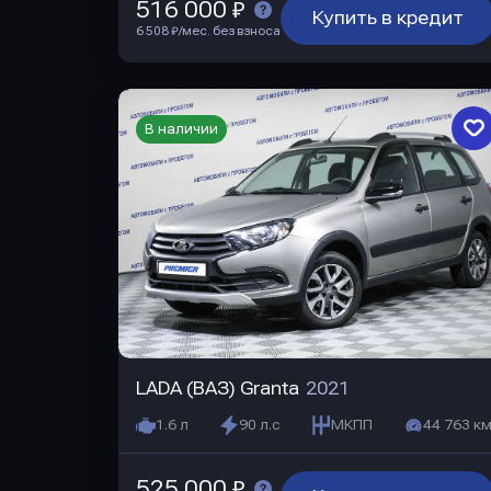
516 000 ₽
Купить в кредит
6 508 ₽/мес. без взноса
В наличии
LADA (ВАЗ) Granta
2021
1.6 л
90 л.с
МКПП
44 763 км
525 000 ₽