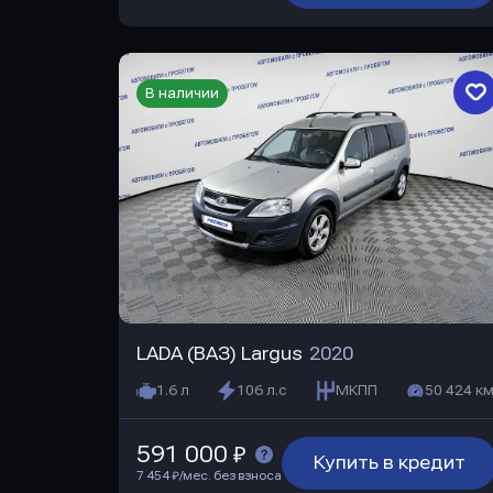
В наличии
LADA (ВАЗ) Largus
2020
1.6 л
106 л.с
МКПП
50 424 км
591 000 ₽
Купить в кредит
7 454 ₽/мес. без взноса