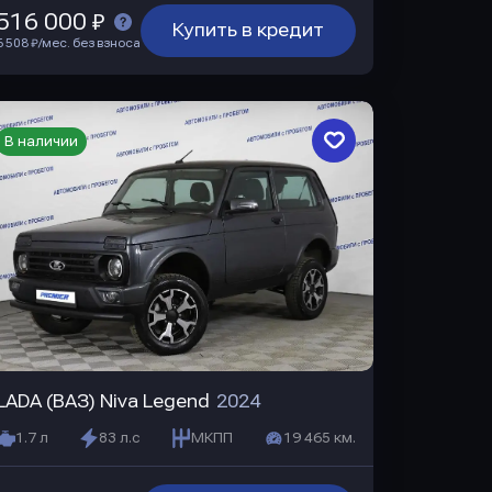
516 000 ₽
Купить в кредит
6 508 ₽/мес. без взноса
В наличии
LADA (ВАЗ) Niva Legend
2024
1.7 л
83 л.с
МКПП
19 465 км.