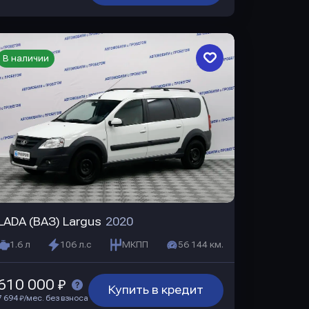
В наличии
LADA (ВАЗ) Largus
2020
1.6 л
106 л.с
МКПП
56 144 км.
610 000 ₽
Купить в кредит
7 694 ₽/мес. без взноса