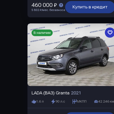
460 000 ₽
Купить в кредит
5 802 ₽/мес. без взноса
В наличии
LADA (ВАЗ) Granta
2021
1.6 л
90 л.с
МКПП
42 246 км