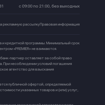
31
с 09:00 по 21:00, без выходных
на рекламную рассылку
Правовая информация
ма и кредитной программы. Минимальный срок
ентром «PREMIER» не взимаются.
 банк-партнер оставляет за собой право
а. При несоблюдении условий погашения
ское агентство для взыскания
яется публичной офертой, определяемой
тоимости указанных товаров и (или) услуг,