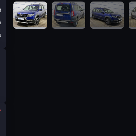
й
й
ц
I