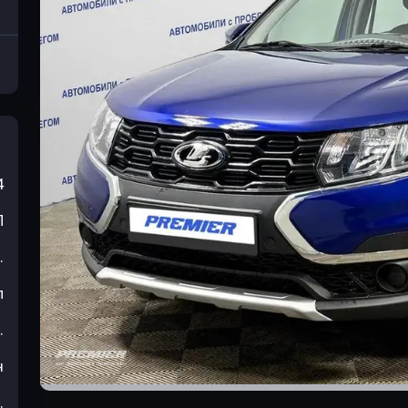
4
П
.
л
.
н
.