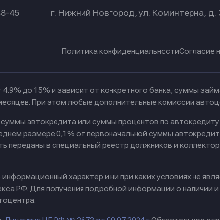
48-45
г. Нижний Новгород, ул. Коминтерна, д. 
Политика конфиденциальности
Согласие 
 4.9% до 15% и зависит от конкретного банка, суммы зай
 месяцев. При этом любые дополнительные комиссии автоц
к суммы автокредита или суммы процентов по автокредиту
реднем размере 0,1% от первоначальной суммы автокредит
ть переданы в специальный реестр должников и коллектор
информационный характер и ни при каких условиях не явл
са РФ. Для получения подробной информации о наличии и с
тоцентра.