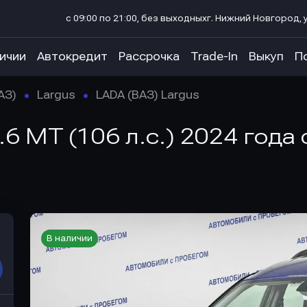
с 09:00 по 21:00, без выходных
г. Нижний Новгород, у
личии
Автокредит
Рассрочка
Trade-In
Выкуп
П
АЗ)
Largus
LADA (ВАЗ) Largus
.6 MT (106 л.с.) 2024 года
В наличии