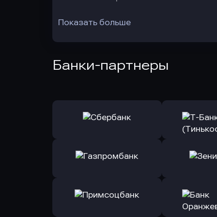
Показать больше
Банки-партнеры
Оправить заявку
Оправит
в Сбербанк
в Т-Банк 
Оправить заявку
Оправит
в Газпромбанк
в Зени