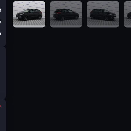
й
й
а