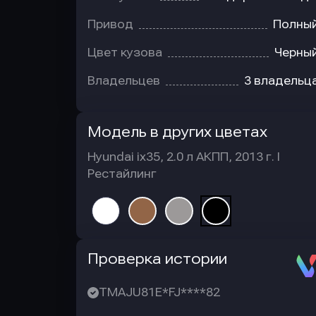
Привод
Полны
Цвет кузова
Черны
Владельцев
3 владельц
Модель в других цветах
Hyundai ix35, 2.0 л АКПП, 2013 г. I
Рестайлинг
Автотека
Проверка истории
TMAJU81E*FJ****82