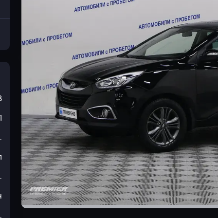
3
П
.
л
.
н
.