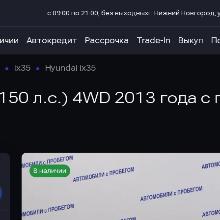
с 09:00 по 21:00, без выходных
г. Нижний Новгород, у
личии
Автокредит
Рассрочка
Trade-In
Выкуп
П
ix35
Hyundai ix35
 (150 л.с.) 4WD 2013 года 
В наличии