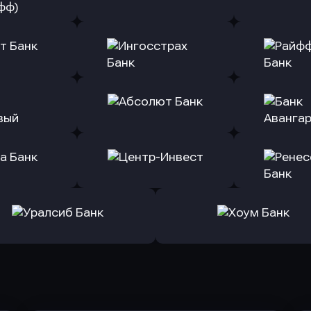
ь заявку
Оправить заявку
Оправит
(Тинькофф)
в Альфа-Банк
в АТ
ь заявку
Оправить заявку
Оправит
т Банк
в Ингосстрах Банк
в Райффа
ь заявку
Оправить заявку
Оправит
ранжевый
в Абсолют Банк
в Банк 
ь заявку
Оправить заявку
Оправит
а Банк
в Центр-Инвест
в Ренес
Оправить заявку
Оправить заявку
в Уралсиб Банк
в Хоум Банк