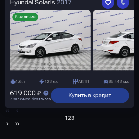
Hyundai Solaris
2017
В наличии
1.6 л
123 л.с
АКПП
85 448 км.
619 000 ₽
Купить в кредит
7 807 ₽/мес. без взноса
1
2
3