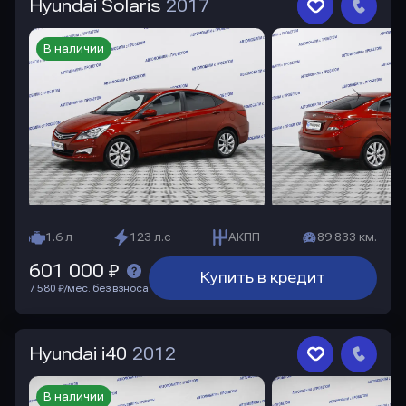
Hyundai Solaris
2017
В наличии
1.6 л
123 л.с
АКПП
89 833 км.
601 000 ₽
Купить в кредит
7 580 ₽/мес. без взноса
Hyundai i40
2012
В наличии