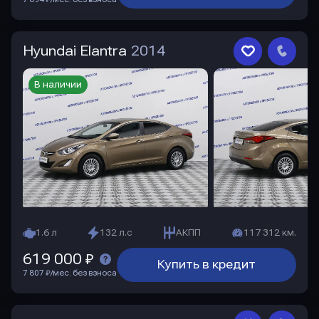
Hyundai Elantra
2014
В наличии
1.6 л
132 л.с
АКПП
117 312 км.
619 000 ₽
Купить в кредит
7 807 ₽/мес. без взноса