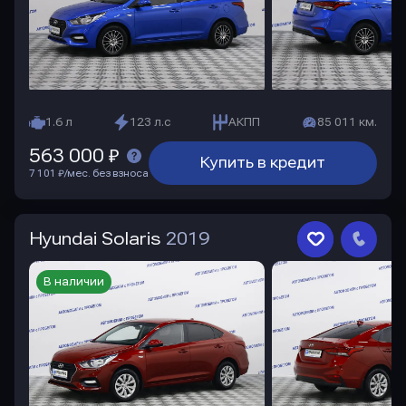
1.6 л
123 л.с
АКПП
85 011 км.
563 000 ₽
Купить в кредит
7 101 ₽/мес. без взноса
Hyundai Solaris
2019
В наличии