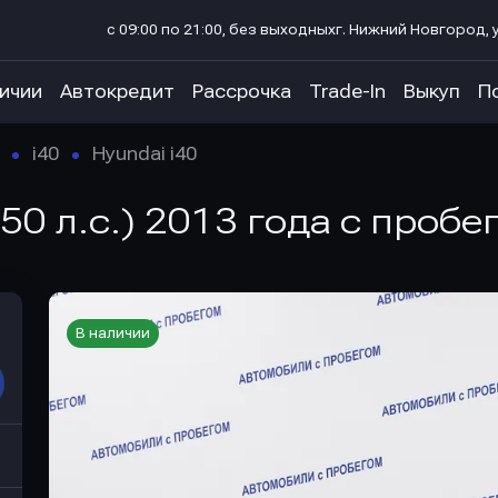
с 09:00 по 21:00, без выходных
г. Нижний Новгород, у
личии
Автокредит
Рассрочка
Trade-In
Выкуп
П
i40
Hyundai i40
150 л.с.) 2013 года с проб
В наличии