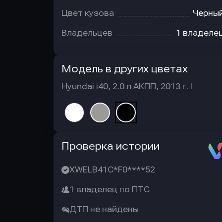
Цвет кузова
Черны
Владельцев
1 владеле
Модель в других цветах
Hyundai i40, 2.0 л АКПП, 2013 г. I
Автотека
Проверка истории
XWELB41C*F0****52
1 владелец по ПТС
ДТП не найдены