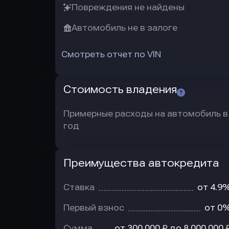
Повреждения не найдены
Автомобиль не в залоге
Смотреть отчет по VIN
Стоимость владения
Примерные расходы на автомобиль в
год
Преимущества автокредита
Преимущества
автокредита
Ставка
от 4.9
Первый взнос
от 0
Сумма
от 300 000 ₽ до 8 000 000 