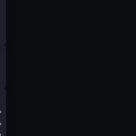
%
%
₽