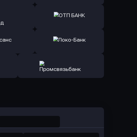
ь заявку
Оправить заявку
йзен Банк
в Экспобанк
ь заявку
Оправить заявку
Авангард
в ОТП БАНК
ь заявку
Оправить заявку
санс Банк
в Локо-Банк
Оправить заявку
в Промсвязьбанк