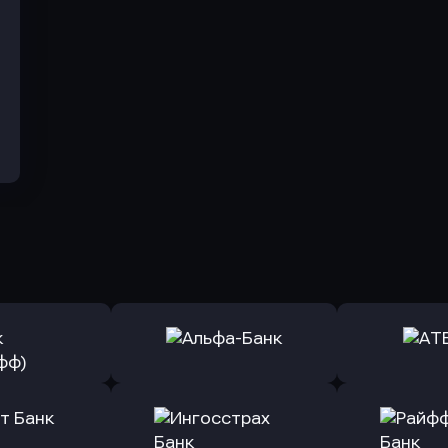
ь заявку
Оправить заявку
Оправит
(Тинькофф)
в Альфа-Банк
в АТ