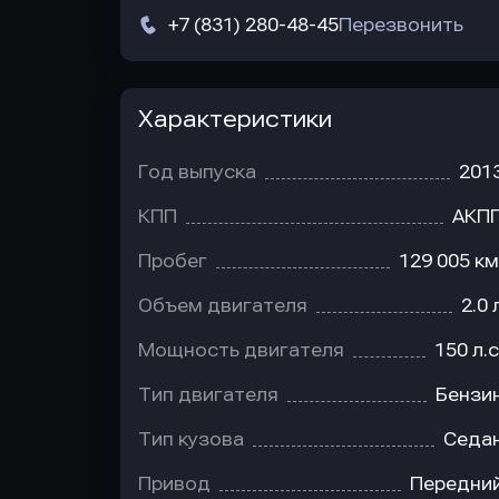
+7 (831) 280-48-45
Перезвонить
Характеристики
Год выпуска
201
КПП
АКП
Пробег
129 005 км
Объем двигателя
2.0 
Мощность двигателя
150 л.с
Тип двигателя
Бензи
Тип кузова
Седа
Привод
Передни