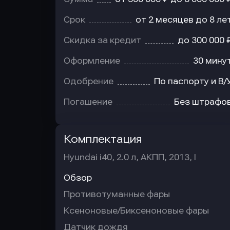
Срок
от 2 месяцев до 8 ле
Скидка за кредит
до 300 000 
Оформление
30 мину
Одобрение
По паспорту и В/
Погашение
Без штрафо
Комплектация
Hyundai i40, 2.0 л, АКПП, 2013, I
Обзор
Противотуманные фары
Ксеноновые/Биксеноновые фары
Датчик дождя