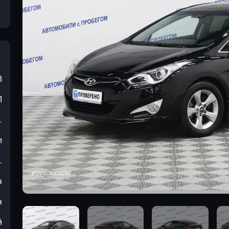
3
П
.
л
.
н
н
й