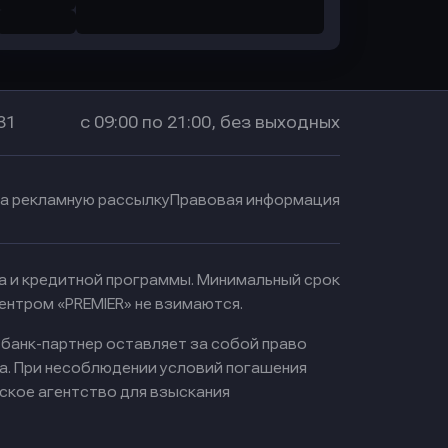
31
с 09:00 по 21:00, без выходных
на рекламную рассылку
Правовая информация
ма и кредитной программы. Минимальный срок
ентром «PREMIER» не взимаются.
 банк-партнер оставляет за собой право
а. При несоблюдении условий погашения
ское агентство для взыскания