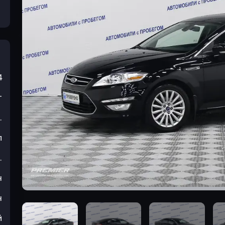
4
т
.
л
.
н
н
й