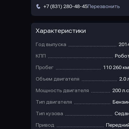
+7 (831) 280-48-45
Перезвонить
Характеристики
Год выпуска
201
КПП
Робо
Пробег
110 260 км
Объем двигателя
2.0 
Мощность двигателя
200 л.с
Тип двигателя
Бензи
Тип кузова
Седа
Привод
Передни