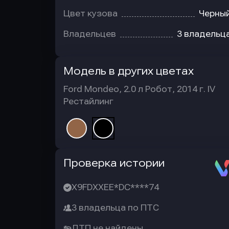
Цвет кузова
Черны
Владельцев
3 владельц
Модель в других цветах
Ford Mondeo, 2.0 л Робот, 2014 г. IV
Рестайлинг
Автотека
Проверка истории
X9FDXXEE*DC****74
3 владельца по ПТС
ДТП не найдены