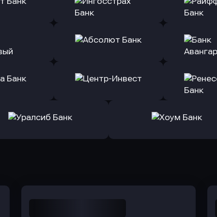
(Тинькофф)
в Альфа-Банк
в АТ
ь заявку
Оправить заявку
Оправит
т Банк
в Ингосстрах Банк
в Райффа
ь заявку
Оправить заявку
Оправит
ранжевый
в Абсолют Банк
в Банк 
ь заявку
Оправить заявку
Оправит
а Банк
в Центр-Инвест
в Ренес
Оправить заявку
Оправить заявку
в Уралсиб Банк
в Хоум Банк