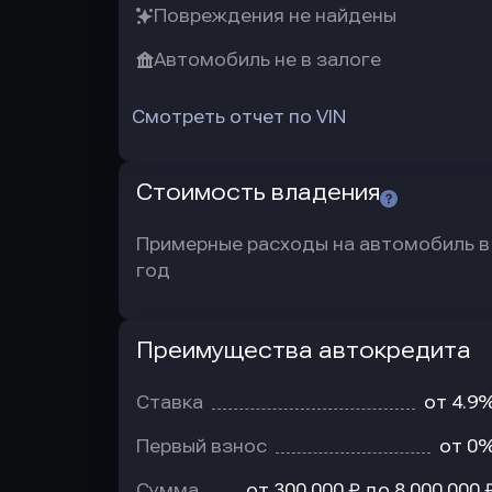
Повреждения не найдены
Автомобиль не в залоге
Смотреть отчет по VIN
Стоимость владения
Примерные расходы на автомобиль в
год
Преимущества автокредита
Преимущества
автокредита
Ставка
от 4.9
Первый взнос
от 0
Сумма
от 300 000 ₽ до 8 000 000 