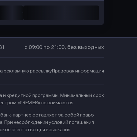
31
с 09:00 по 21:00, без выходных
на рекламную рассылку
Правовая информация
ма и кредитной программы. Минимальный срок
ентром «PREMIER» не взимаются.
 банк-партнер оставляет за собой право
а. При несоблюдении условий погашения
ское агентство для взыскания