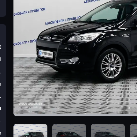
5
П
.
л
.
н
.
й