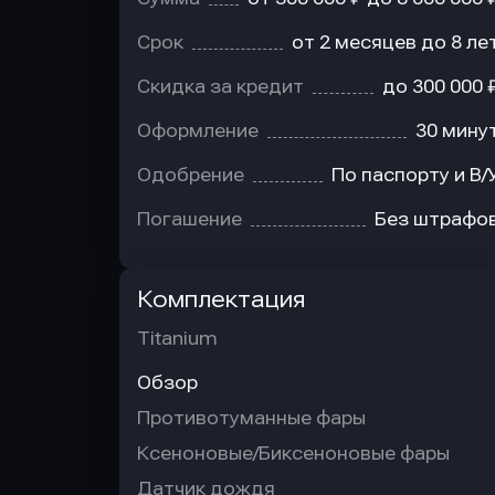
Срок
от 2 месяцев до 8 ле
Скидка за кредит
до 300 000 
Оформление
30 мину
Одобрение
По паспорту и В/
Погашение
Без штрафо
Комплектация
Titanium
Обзор
Противотуманные фары
Ксеноновые/Биксеноновые фары
Датчик дождя