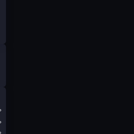
%
%
₽