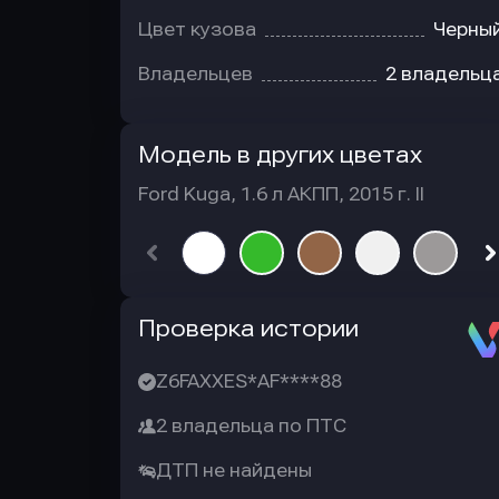
Цвет кузова
Черны
Владельцев
2 владельц
Модель в других цветах
Ford Kuga, 1.6 л АКПП, 2015 г. II
Автотека
Проверка истории
Z6FAXXES*AF****88
2 владельца по ПТС
ДТП не найдены