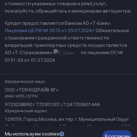
стоимости указанных товаров и (или) услуг,
пожалуйста, обращайтесь к менеджерам автоцентра.
Кредит предоставляется банком АО «Т-Банк».
Лицензия ЦБ РФ № 2673 от 09.07.2024 г
Обязательное
страхование гражданской ответственности
владельцев транспортных средств осуществляется
АО «Т-Страхование»
по лицензии ОС №
0191-03 от 01.07.2024
Юридическое лицо:
ООО «ТЕХНОДРАЙВ-ВГ»
ИНН / КПП / ОГРН:
9723238890 / 772301001 / 1247700601444
Юридический адрес:
109559, Город Москва, вн.тер. г. Муниципальный Округ
Люблино, ул Марьинский Парк, дом 45, помещение 17/1
Физический адрес:
Мы используем cookies
Я согласен