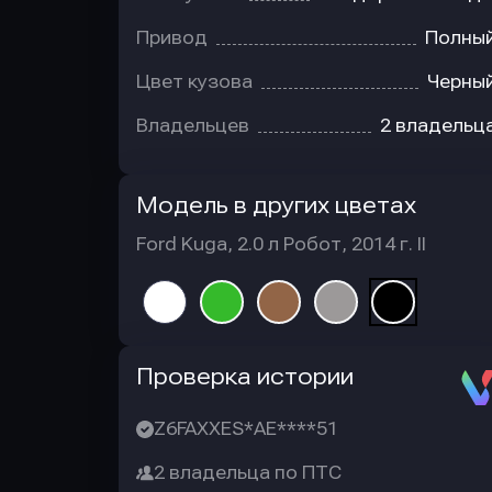
Привод
Полны
Цвет кузова
Черны
Владельцев
2 владельц
Модель в других цветах
Ford Kuga, 2.0 л Робот, 2014 г. II
Автотека
Проверка истории
Z6FAXXES*AE****51
2 владельца по ПТС