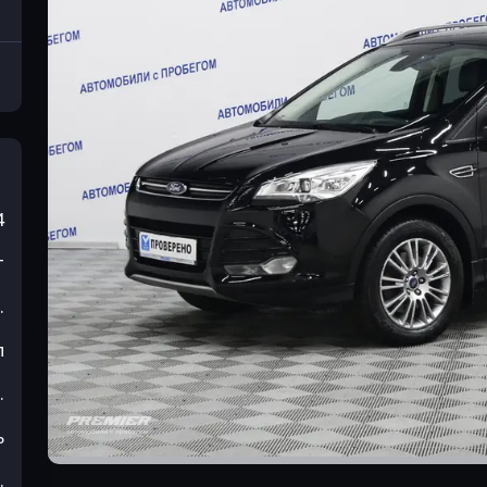
4
т
.
л
.
ь
.