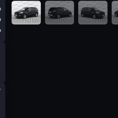
й
й
а