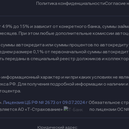
Политика конфиденциальности
Согласие 
 4.9% до 15% и зависит от конкретного банка, суммы зай
 месяцев. При этом любые дополнительные комиссии автоц
к суммы автокредита или суммы процентов по автокредиту
реднем размере 0,1% от первоначальной суммы автокредит
ть переданы в специальный реестр должников и коллектор
информационный характер и ни при каких условиях не явл
са РФ. Для получения подробной информации о наличии и с
тоцентра.
».
Лицензия ЦБ РФ № 2673 от 09.07.2024 г
Обязательное стр
вляется АО «Т-Страхование»
по лицензии ОС № 
Юридический адрес: