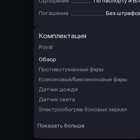
Одобрение
По паспорту и В/
Погашение
Без штрафо
Комплектация
Royal
Обзор
Противотуманные фары
Ксеноновые/Биксеноновые фары
Датчик дождя
Датчик света
Электрообогрев боковых зеркал
Показать больше