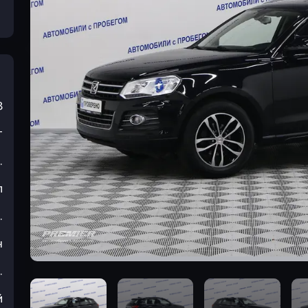
8
т
.
л
.
н
.
й