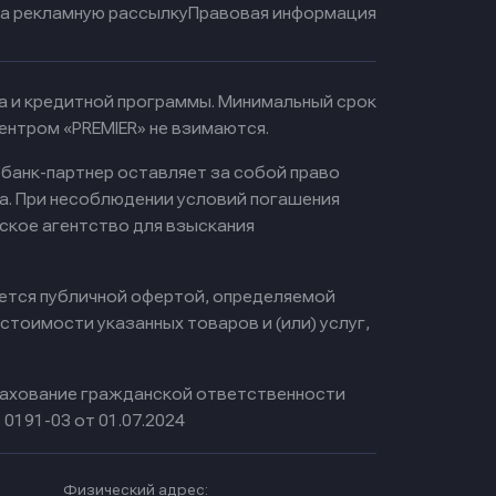
на рекламную рассылку
Правовая информация
ма и кредитной программы. Минимальный срок
ентром «PREMIER» не взимаются.
 банк-партнер оставляет за собой право
а. При несоблюдении условий погашения
ское агентство для взыскания
яется публичной офертой, определяемой
тоимости указанных товаров и (или) услуг,
ахование гражданской ответственности
0191-03 от 01.07.2024
Физический адрес: