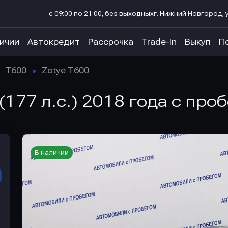
с 09:00 по 21:00, без выходных
г. Нижний Новгород, у
личии
Автокредит
Рассрочка
Trade-In
Выкуп
П
T600
Zotye T600
(177 л.с.) 2018 года с про
В наличии