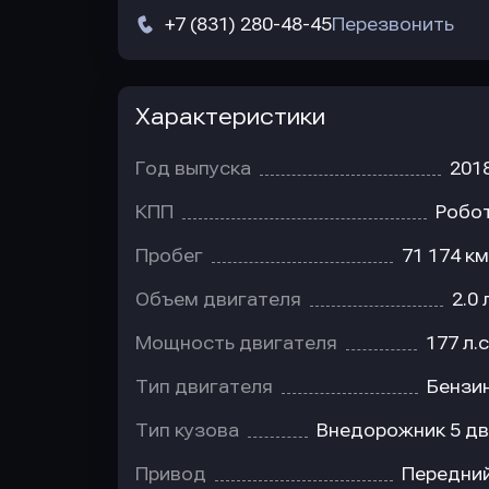
+7 (831) 280-48-45
Перезвонить
Характеристики
Год выпуска
201
КПП
Робо
Пробег
71 174 км
Объем двигателя
2.0 
Мощность двигателя
177 л.с
Тип двигателя
Бензи
Тип кузова
Внедорожник 5 дв
Привод
Передни