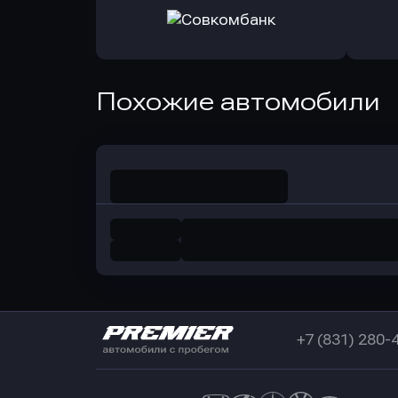
Оправить заявку
Оправит
в РоссельхозБанк
в Почт
Оправить заявку
Похожие автомобили
в Совкомбанк
+7 (831) 280-