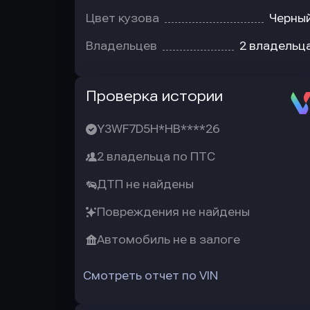
Цвет кузова
Черны
Владельцев
2 владельц
Автотека
Проверка истории
Y3WF7D5H*HB****26
2 владельца по ПТС
ДТП не найдены
Повреждения не найдены
Автомобиль не в залоге
Смотреть отчет по VIN