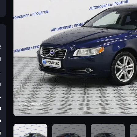
2
П
.
л
.
н
н
й