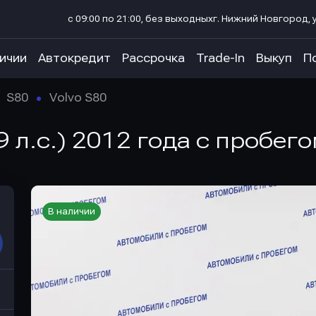
с 09:00 по 21:00, без выходных
г. Нижний Новгород, у
личии
Автокредит
Рассрочка
Trade-In
Выкуп
П
S80
Volvo S80
9 л.с.) 2012 года с пробег
В наличии