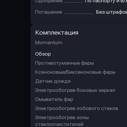
Одобрение
По паспорту и В/
Погашение
Без штрафо
Комплектация
Momentum
Обзор
Противотуманные фары
Ксеноновые/Биксеноновые фары
Датчик дождя
Электрообогрев боковых зеркал
Омыватель фар
Электрообогрев лобового стекла
Электрообогрев зоны
стеклоочистителей