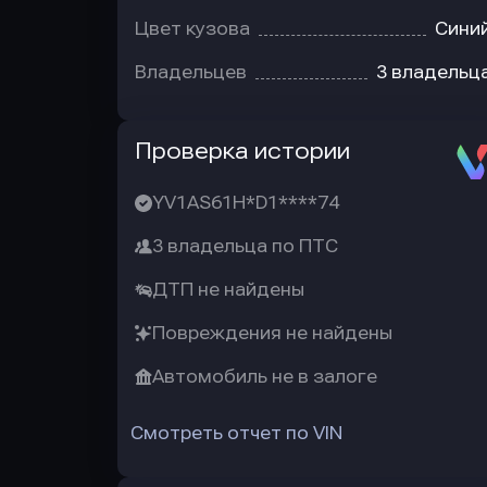
Цвет кузова
Сини
Владельцев
3 владельц
Автотека
Проверка истории
YV1AS61H*D1****74
3 владельца по ПТС
ДТП не найдены
Повреждения не найдены
Автомобиль не в залоге
Смотреть отчет по VIN