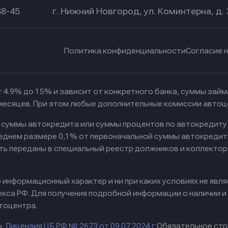
48-45
г. Нижний Новгород, ул. Коминтерна, д. 
Политика конфиденциальности
Согласие 
 4.9% до 15% и зависит от конкретного банка, суммы зай
 месяцев. При этом любые дополнительные комиссии автоц
к суммы автокредита или суммы процентов по автокредиту
реднем размере 0,1% от первоначальной суммы автокредит
ть переданы в специальный реестр должников и коллектор
информационный характер и ни при каких условиях не явл
са РФ. Для получения подробной информации о наличии и с
тоцентра.
».
Лицензия ЦБ РФ № 2673 от 09.07.2024 г
Обязательное стр