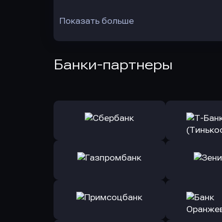
Показать больше
Банки-партнеры
Оправить заявку
Оправит
в Сбербанк
в Т-Банк 
Оправить заявку
Оправит
в Газпромбанк
в Зени