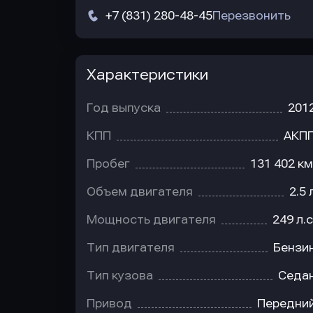
+7 (831) 280-48-45
Перезвонить
Характеристики
Год выпуска
201
КПП
АКП
Пробег
131 402 км
Объем двигателя
2.5 
Мощность двигателя
249 л.с
Тип двигателя
Бензи
Тип кузова
Седа
Привод
Передни