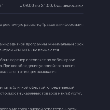
31
с 09:00 по 21:00, без выходных
на рекламную рассылку
Правовая информация
ма и кредитной программы. Минимальный срок
ентром «PREMIER» не взимаются.
 банк-партнер оставляет за собой право
а. При несоблюдении условий погашения
ское агентство для взыскания
яется публичной офертой, определяемой
тоимости указанных товаров и (или) услуг,
ахование гражданской ответственности