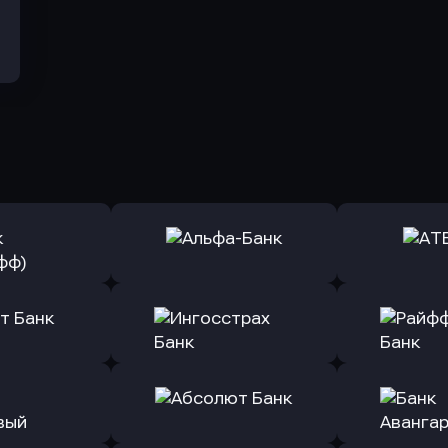
ь заявку
Оправить заявку
Оправит
(Тинькофф)
в Альфа-Банк
в АТ
ь заявку
Оправить заявку
Оправит
т Банк
в Ингосстрах Банк
в Райффа