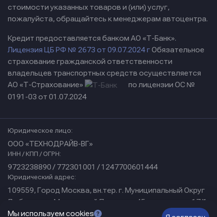
стоимости указанных товаров и (или) услуг,
пожалуйста, обращайтесь к менеджерам автоцентра.
Кредит предоставляется банком АО «Т-Банк».
Лицензия ЦБ РФ № 2673 от 09.07.2024 г
Обязательное
страхование гражданской ответственности
владельцев транспортных средств осуществляется
АО «Т-Страхование»
по лицензии ОС №
0191-03 от 01.07.2024
Юридическое лицо:
ООО «ТЕХНОДРАЙВ-ВГ»
ИНН / КПП / ОГРН:
9723238890 / 772301001 / 1247700601444
Юридический адрес:
109559, Город Москва, вн.тер. г. Муниципальный Округ
Люблино, ул Марьинский Парк, дом 45, помещение 17/1
Физический адрес:
Мы используем cookies