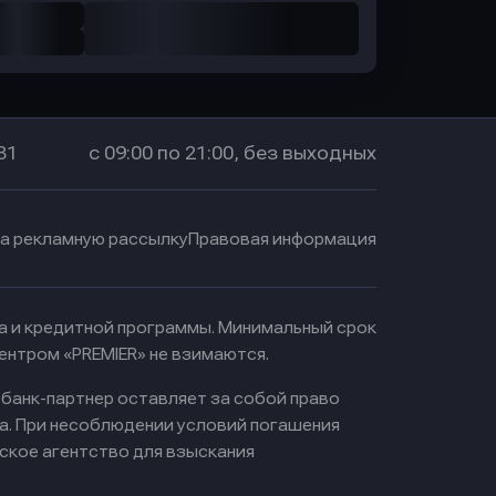
31
с 09:00 по 21:00, без выходных
на рекламную рассылку
Правовая информация
ма и кредитной программы. Минимальный срок
ентром «PREMIER» не взимаются.
 банк-партнер оставляет за собой право
а. При несоблюдении условий погашения
ское агентство для взыскания