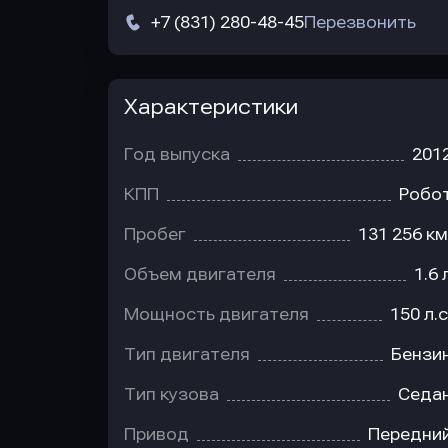
+7 (831) 280-48-45
Перезвонить
Характеристики
Год выпуска
201
КПП
Робо
Пробег
131 256 км
Объем двигателя
1.6 
Мощность двигателя
150 л.с
Тип двигателя
Бензи
Тип кузова
Седа
Привод
Передни