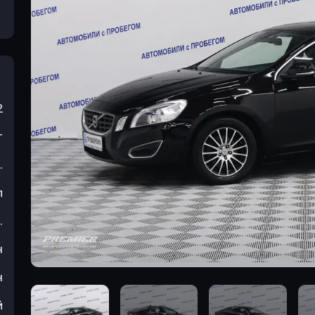
2
т
.
л
.
н
н
й