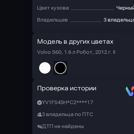
Цвет кузова
Черны
Владельцев
3 владельц
Модель в других цветах
Volvo S60, 1.6 л Робот, 2012 г. II
Автотека
Проверка истории
YV1FS45H*C2****17
3 владельца по ПТС
ДТП не найдены