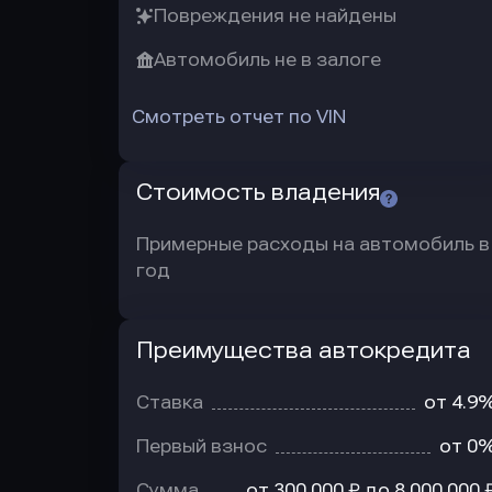
Повреждения не найдены
Автомобиль не в залоге
Смотреть отчет по VIN
Стоимость владения
Примерные расходы на автомобиль в
год
Преимущества автокредита
Преимущества
автокредита
Ставка
от 4.9
Первый взнос
от 0
Сумма
от 300 000 ₽ до 8 000 000 