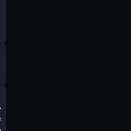
%
%
₽