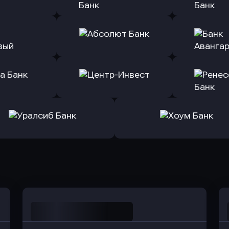
(Тинькофф)
в Альфа-Банк
в АТ
ь заявку
Оправить заявку
Оправит
т Банк
в Ингосстрах Банк
в Райффа
ь заявку
Оправить заявку
Оправит
ранжевый
в Абсолют Банк
в Банк 
ь заявку
Оправить заявку
Оправит
а Банк
в Центр-Инвест
в Ренес
Оправить заявку
Оправить заявку
в Уралсиб Банк
в Хоум Банк