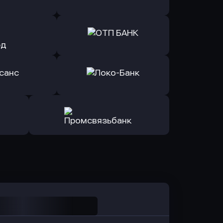
Б Банк
в ВТБ
ь заявку
Оправить заявку
йзен Банк
в Экспобанк
ь заявку
Оправить заявку
Авангард
в ОТП БАНК
ь заявку
Оправить заявку
санс Банк
в Локо-Банк
Оправить заявку
в Промсвязьбанк