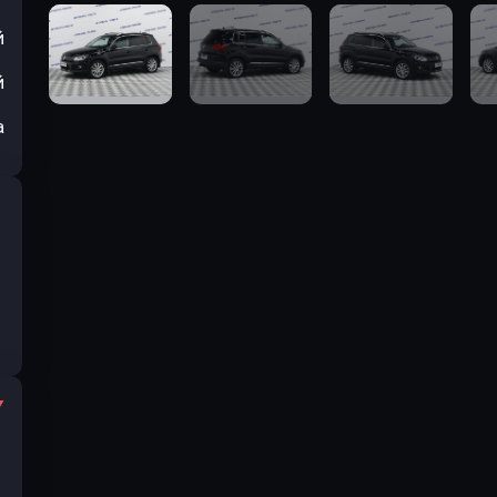
й
й
а