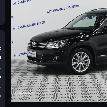
2
П
.
л
.
н
.