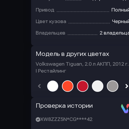
Привод
Полны
Цвет кузова
Черны
Владельцев
2 владельц
Модель в других цветах
Volkswagen Tiguan, 2.0 л АКПП, 2012 г.
I Рестайлинг
Автотека
Проверка истории
XW8ZZZ5N*CG****42