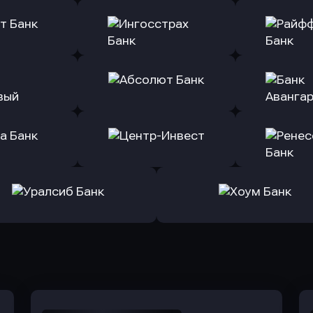
ь заявку
Оправить заявку
Оправит
(Тинькофф)
в Альфа-Банк
в АТ
ь заявку
Оправить заявку
Оправит
т Банк
в Ингосстрах Банк
в Райффа
ь заявку
Оправить заявку
Оправит
ранжевый
в Абсолют Банк
в Банк 
ь заявку
Оправить заявку
Оправит
а Банк
в Центр-Инвест
в Ренес
Оправить заявку
Оправить заявку
в Уралсиб Банк
в Хоум Банк