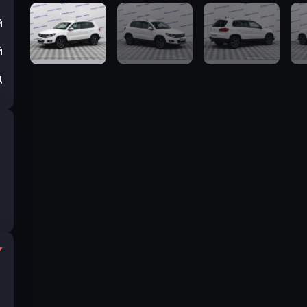
й
й
ц