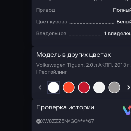
Привод
Полны
Цвет кузова
Белы
Владельцев
1 владеле
Модель в других цветах
Volkswagen Tiguan, 2.0 л АКПП, 2013 г.
I Рестайлинг
Автотека
Проверка истории
XW8ZZZ5N*GG****67