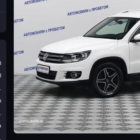
3
П
.
л
.
н
.