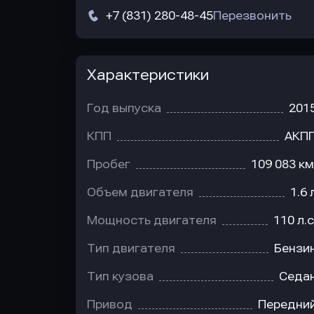
+7 (831) 280-48-45
Перезвонить
Характеристики
Год выпуска
201
КПП
АКП
Пробег
109 083 км
Объем двигателя
1.6 
Мощность двигателя
110 л.с
Тип двигателя
Бензи
Тип кузова
Седа
Привод
Передни