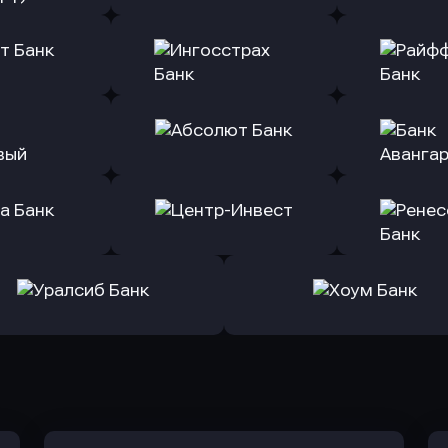
ь заявку
Оправить заявку
Оправит
(Тинькофф)
в Альфа-Банк
в АТ
ь заявку
Оправить заявку
Оправит
т Банк
в Ингосстрах Банк
в Райффа
ь заявку
Оправить заявку
Оправит
ранжевый
в Абсолют Банк
в Банк 
ь заявку
Оправить заявку
Оправит
а Банк
в Центр-Инвест
в Ренес
Оправить заявку
Оправить заявку
в Уралсиб Банк
в Хоум Банк