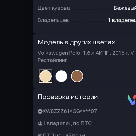
Цвет кузова
Бежевы
Владельцев
1 владеле
Модель в других цветах
Volkswagen Polo, 1.6 л АКПП, 2015 г. V
Рестайлинг
Автотека
Проверка истории
XW8ZZZ61*GG****07
1 владелец по ПТС
ДТП не найдены