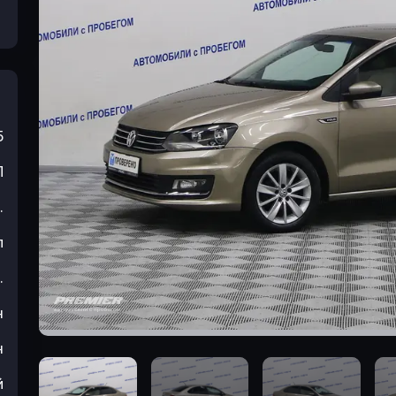
5
П
.
л
.
н
н
й