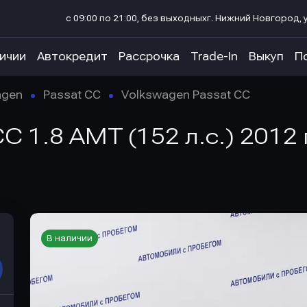
с 09:00 по 21:00, без выходных
г. Нижний Новгород, у
личии
Автокредит
Рассрочка
Trade-In
Выкуп
П
agen
Passat CC
Volkswagen Passat CC
C 1.8 AMT (152 л.с.) 2012
В наличии