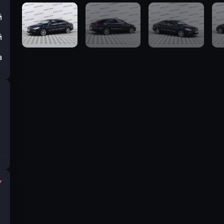
й
й
а