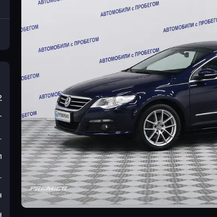
2
т
.
л
.
н
н