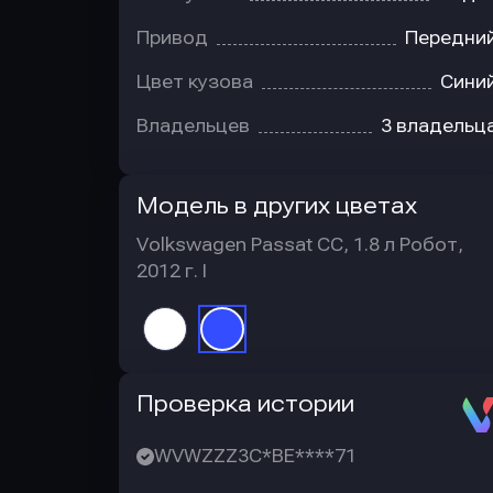
Привод
Передни
Цвет кузова
Сини
Владельцев
3 владельц
Модель в других цветах
Volkswagen Passat CC, 1.8 л Робот,
2012 г. I
Автотека
Проверка истории
WVWZZZ3C*BE****71