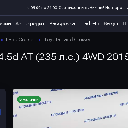
с 09:00 по 21:00, без выходных
г. Нижний Новгород, у
личии
Автокредит
Рассрочка
Trade-In
Выкуп
П
Land Cruiser
Toyota Land Cruiser
 4.5d AT (235 л.с.) 4WD 201
В наличии