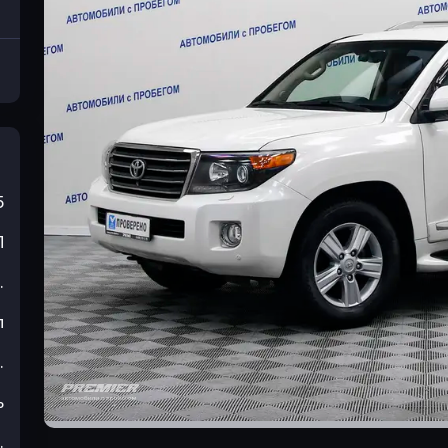
5
П
.
л
.
ь
.