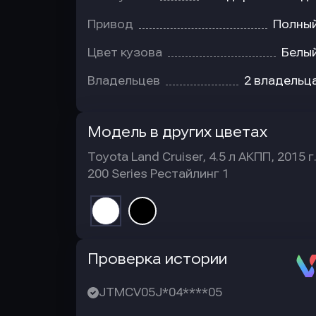
Привод
Полны
Цвет кузова
Белы
Владельцев
2 владельц
Модель в других цветах
Toyota Land Cruiser, 4.5 л АКПП, 2015 г
200 Series Рестайлинг 1
Автотека
Проверка истории
JTMCV05J*04****05