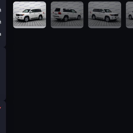
й
й
а
.