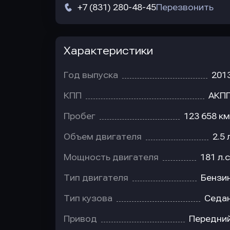
+7 (831) 280-48-45
Перезвонить
Характеристики
Год выпуска
201
КПП
АКП
Пробег
123 658 км
Объем двигателя
2.5 
Мощность двигателя
181 л.с
Тип двигателя
Бензи
Тип кузова
Седа
Привод
Передни