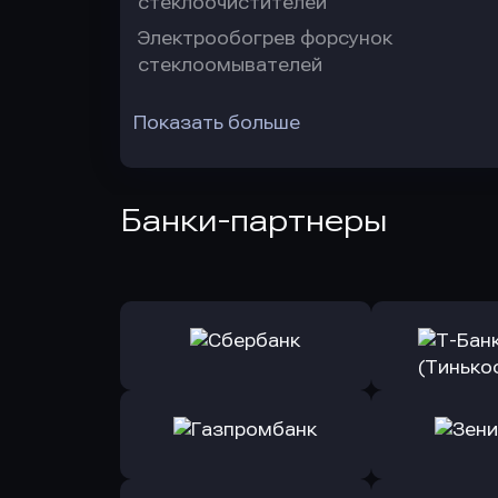
стеклоочистителей
Электрообогрев форсунок
стеклоомывателей
Показать больше
Банки-партнеры
Оправить заявку
Оправит
в Сбербанк
в Т-Банк 