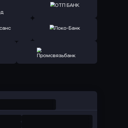
ь заявку
Оправить заявку
йзен Банк
в Экспобанк
ь заявку
Оправить заявку
Авангард
в ОТП БАНК
ь заявку
Оправить заявку
санс Банк
в Локо-Банк
Оправить заявку
в Промсвязьбанк