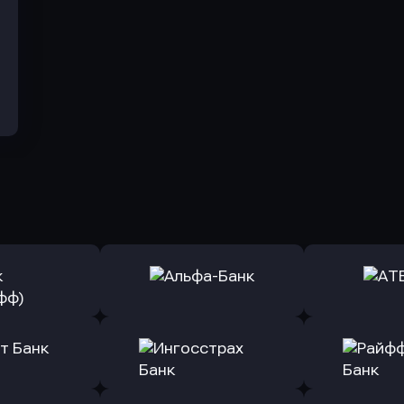
ь заявку
Оправить заявку
Оправит
(Тинькофф)
в Альфа-Банк
в АТ