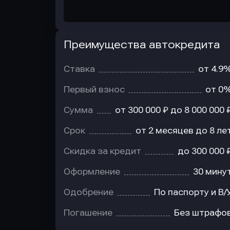
Преимущества автокредита
Преимущества
автокредита
Ставка
от 4.9
Первый взнос
от 0
Сумма
от 300 000 ₽ до 8 000 000 
Срок
от 2 месяцев до 8 ле
Скидка за кредит
до 300 000 
Оформление
30 мину
Одобрение
По паспорту и В/
Погашение
Без штрафо