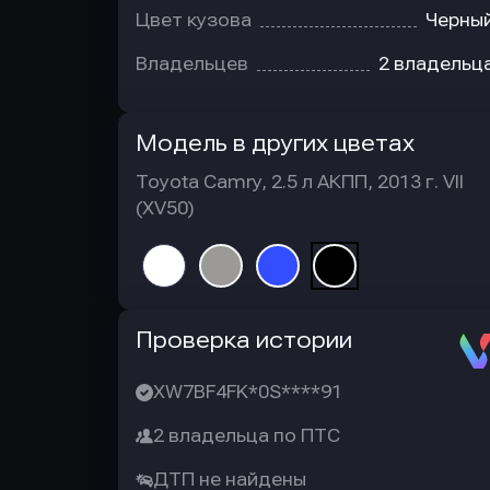
Цвет кузова
Черны
Владельцев
2 владельц
Модель в других цветах
Toyota Camry, 2.5 л АКПП, 2013 г. VII
(XV50)
Автотека
Проверка истории
XW7BF4FK*0S****91
2 владельца по ПТС
ДТП не найдены