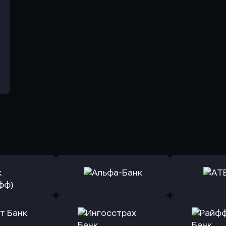
ь заявку
Оправить заявку
Оправит
(Тинькофф)
в Альфа-Банк
в АТ