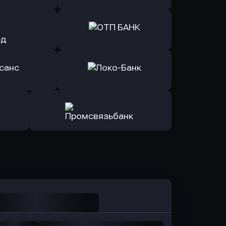
ь заявку
Оправить заявку
йзен Банк
в Экспобанк
ь заявку
Оправить заявку
Авангард
в ОТП БАНК
ь заявку
Оправить заявку
санс Банк
в Локо-Банк
Оправить заявку
в Промсвязьбанк