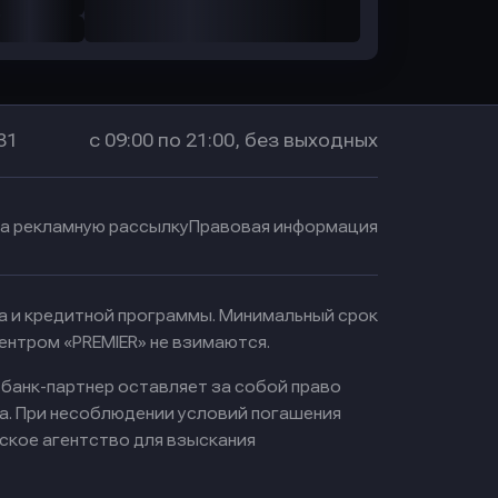
31
с 09:00 по 21:00, без выходных
на рекламную рассылку
Правовая информация
ма и кредитной программы. Минимальный срок
ентром «PREMIER» не взимаются.
 банк-партнер оставляет за собой право
а. При несоблюдении условий погашения
ское агентство для взыскания