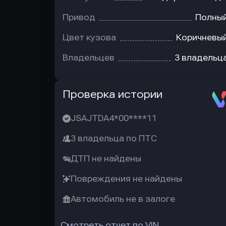
Привод
Полны
Цвет кузова
Коричневы
Владельцев
3 владельц
Автотека
Проверка истории
JSAJTDA4*00****11
3 владельца по ПТС
ДТП не найдены
Повреждения не найдены
Автомобиль не в залоге
Смотреть отчет по VIN