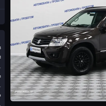
3
П
.
л
.
н
.