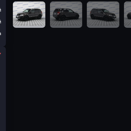
й
й
а