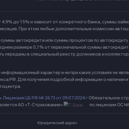
 4.9% до 15% и зависит от конкретного банка, суммы зай
 месяцев. При этом любые дополнительные комиссии автоц
к суммы автокредита или суммы процентов по автокредиту
реднем размере 0,1% от первоначальной суммы автокредит
ть переданы в специальный реестр должников и коллектор
информационный характер и ни при каких условиях не явл
са РФ. Для получения подробной информации о наличии и с
тоцентра.
».
Лицензия ЦБ РФ № 2673 от 09.07.2024 г
Обязательное стр
вляется АО «Т-Страхование»
по лицензии ОС № 
Юридический адрес: