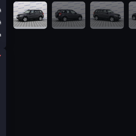
й
й
а