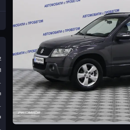
2
П
.
л
.
н
.