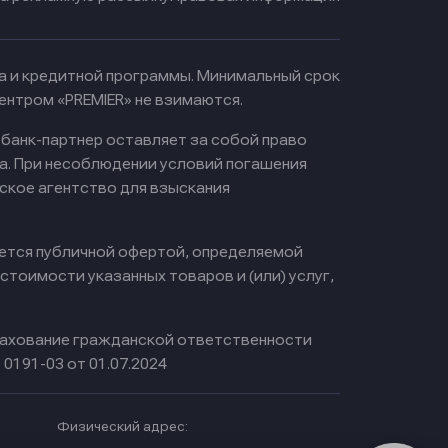
ма и кредитной программы. Минимальный срок
ентром «PREMIER» не взимаются.
 банк-партнер оставляет за собой право
а. При несоблюдении условий погашения
ское агентство для взыскания
яется публичной офертой, определяемой
тоимости указанных товаров и (или) услуг,
ахование гражданской ответственности
0191-03 от 01.07.2024
Физический адрес: