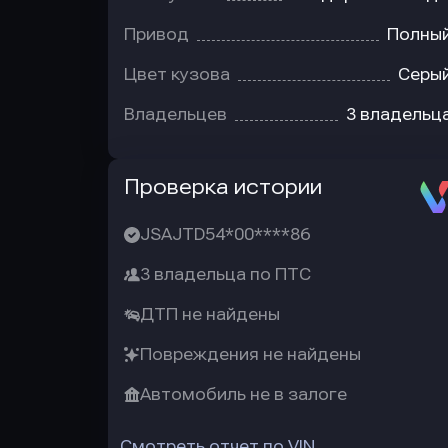
Привод
Полны
Цвет кузова
Серы
Владельцев
3 владельц
Автотека
Проверка истории
JSAJTD54*00****86
3 владельца по ПТС
ДТП не найдены
Повреждения не найдены
Автомобиль не в залоге
Смотреть отчет по VIN