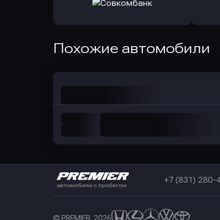
в РоссельхозБанк
в Почт
Оправить заявку
Похожие автомобили
в Совкомбанк
+7 (831) 280-
© PREMIER, 2026