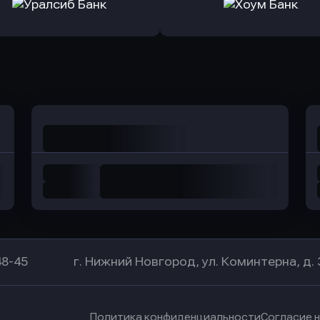
а Банк
в Центр-Инвест
в Ренес
Оправить заявку
Оправить заявку
в Уралсиб Банк
в Хоум Банк
48-45
г. Нижний Новгород, ул. Коминтерна, д. 
Политика конфиденциальности
Согласие 