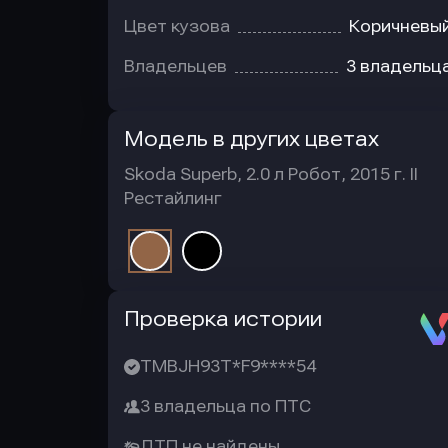
Цвет кузова
Коричневы
Владельцев
3 владельц
Модель в других цветах
Skoda Superb, 2.0 л Робот, 2015 г. II
Рестайлинг
Автотека
Проверка истории
TMBJH93T*F9****54
3 владельца по ПТС
ДТП не найдены