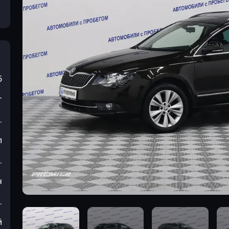
5
т
.
л
.
н
.
й