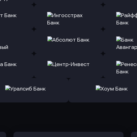
ь заявку
Оправить заявку
Оправит
(Тинькофф)
в Альфа-Банк
в АТ
ь заявку
Оправить заявку
Оправит
т Банк
в Ингосстрах Банк
в Райффа
ь заявку
Оправить заявку
Оправит
ранжевый
в Абсолют Банк
в Банк 
ь заявку
Оправить заявку
Оправит
а Банк
в Центр-Инвест
в Ренес
Оправить заявку
Оправить заявку
в Уралсиб Банк
в Хоум Банк