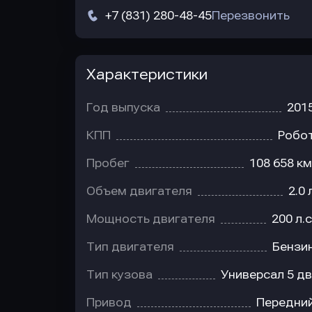
+7 (831) 280-48-45
Перезвонить
Характеристики
Год выпуска
201
КПП
Робо
Пробег
108 658 км
Объем двигателя
2.0 
Мощность двигателя
200 л.с
Тип двигателя
Бензи
Тип кузова
Универсал 5 дв
Привод
Передни