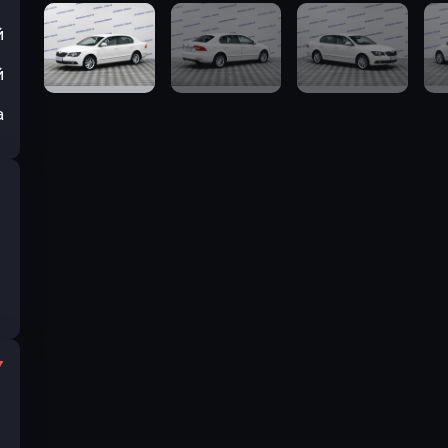
й
й
а