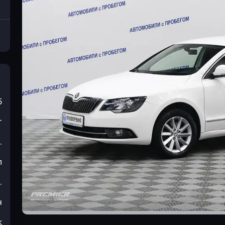
5
т
.
л
.
н
к