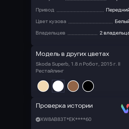
Привод
Передни
Цвет кузова
Белы
Владельцев
2 владельц
Модель в других цветах
Skoda Superb, 1.8 л Робот, 2015 г. II
Рестайлинг
Автотека
Проверка истории
XW8AB83T*EK****60