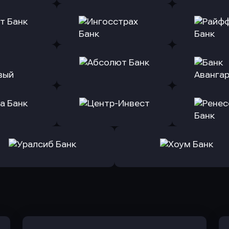
ь заявку
Оправить заявку
Оправит
(Тинькофф)
в Альфа-Банк
в АТ
ь заявку
Оправить заявку
Оправит
т Банк
в Ингосстрах Банк
в Райффа
ь заявку
Оправить заявку
Оправит
ранжевый
в Абсолют Банк
в Банк 
ь заявку
Оправить заявку
Оправит
а Банк
в Центр-Инвест
в Ренес
Оправить заявку
Оправить заявку
в Уралсиб Банк
в Хоум Банк