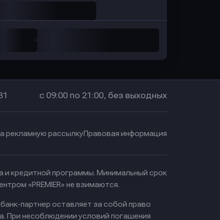
31
с 09:00 по 21:00, без выходных
на рекламную рассылку
Правовая информация
ма и кредитной программы. Минимальный срок
ентром «PREMIER» не взимаются.
 банк-партнер оставляет за собой право
а. При несоблюдении условий погашения