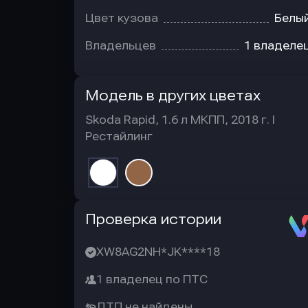
Цвет кузова
Белы
Владельцев
1 владеле
Модель в других цветах
Skoda Rapid, 1.6 л МКПП, 2018 г. I
Рестайлинг
Автотека
Проверка истории
XW8AG2NH*JK****18
1 владелец по ПТС
ДТП не найдены