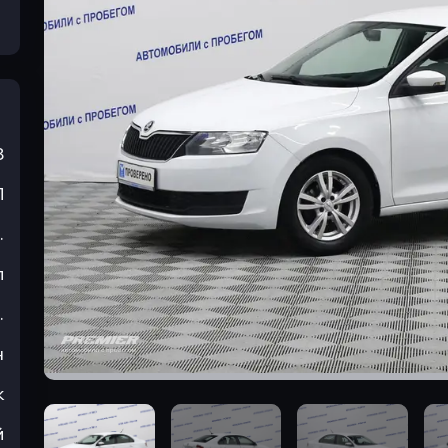
8
П
.
л
.
н
к
й