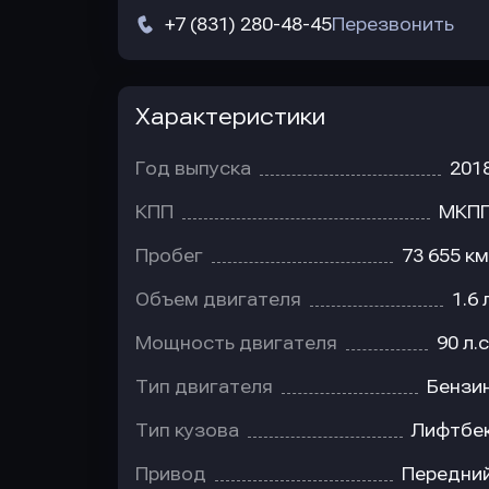
+7 (831) 280-48-45
Перезвонить
Характеристики
Год выпуска
201
КПП
МКП
Пробег
73 655 км
Объем двигателя
1.6 
Мощность двигателя
90 л.с
Тип двигателя
Бензи
Тип кузова
Лифтбе
Привод
Передни