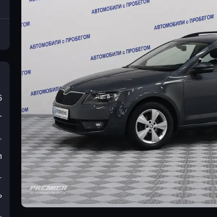
5
т
.
л
.
ь
.