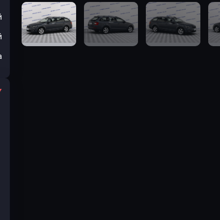
й
й
а