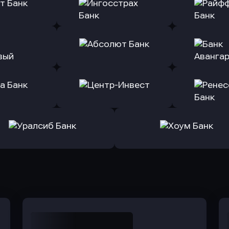
(Тинькофф)
в Альфа-Банк
в АТ
ь заявку
Оправить заявку
Оправит
т Банк
в Ингосстрах Банк
в Райффа
ь заявку
Оправить заявку
Оправит
ранжевый
в Абсолют Банк
в Банк 
ь заявку
Оправить заявку
Оправит
а Банк
в Центр-Инвест
в Ренес
Оправить заявку
Оправить заявку
в Уралсиб Банк
в Хоум Банк