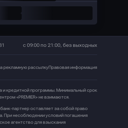
31
с 09:00 по 21:00, без выходных
на рекламную рассылку
Правовая информация
ма и кредитной программы. Минимальный срок
ентром «PREMIER» не взимаются.
 банк-партнер оставляет за собой право
а. При несоблюдении условий погашения
ское агентство для взыскания