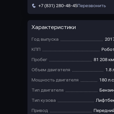
+7 (831) 280-48-45
Перезвонить
Характеристики
Год выпуска
201
КПП
Робо
Пробег
81 208 км
Объем двигателя
1.8 
Мощность двигателя
180 л.с
Тип двигателя
Бензи
Тип кузова
Лифтбе
Привод
Передни