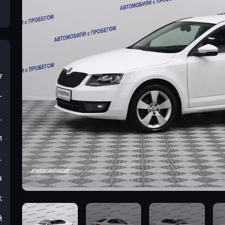
7
т
.
л
.
н
к
й