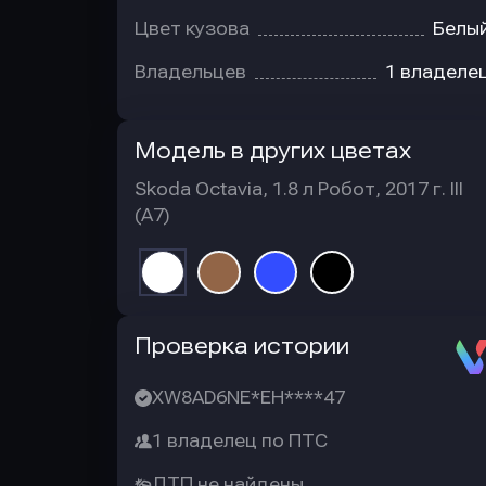
Цвет кузова
Белы
Владельцев
1 владеле
Модель в других цветах
Skoda Octavia, 1.8 л Робот, 2017 г. III
(A7)
Автотека
Проверка истории
XW8AD6NE*EH****47
1 владелец по ПТС
ДТП не найдены