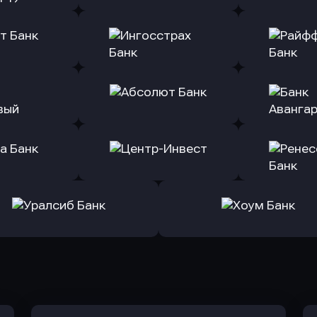
ь заявку
Оправить заявку
Оправит
(Тинькофф)
в Альфа-Банк
в АТ
ь заявку
Оправить заявку
Оправит
т Банк
в Ингосстрах Банк
в Райффа
ь заявку
Оправить заявку
Оправит
ранжевый
в Абсолют Банк
в Банк 
ь заявку
Оправить заявку
Оправит
а Банк
в Центр-Инвест
в Ренес
Оправить заявку
Оправить заявку
в Уралсиб Банк
в Хоум Банк