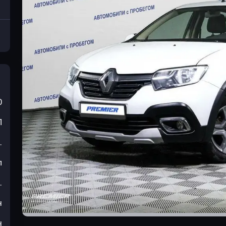
0
П
.
л
.
н
н