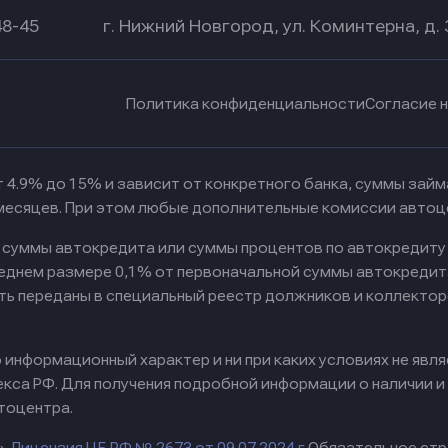
48-45
г. Нижний Новгород, ул. Коминтерна, д. 
Политика конфиденциальности
Согласие 
 4.9% до 15% и зависит от конкретного банка, суммы зай
 месяцев. При этом любые дополнительные комиссии автоц
к суммы автокредита или суммы процентов по автокредиту
реднем размере 0,1% от первоначальной суммы автокредит
ть переданы в специальный реестр должников и коллектор
информационный характер и ни при каких условиях не явл
са РФ. Для получения подробной информации о наличии и с
тоцентра.