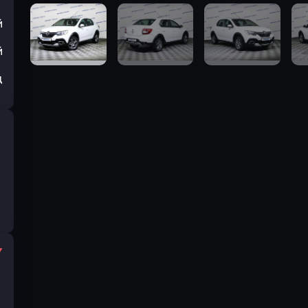
й
й
ц