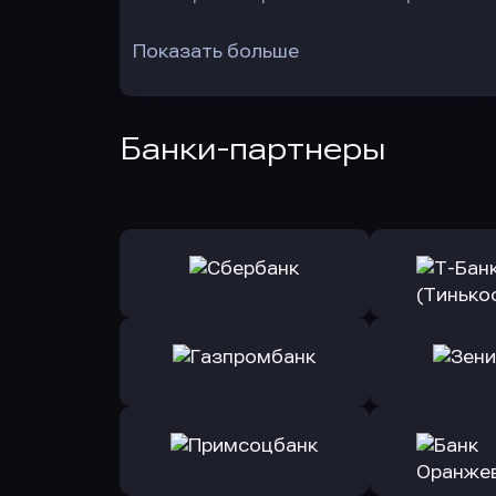
Показать больше
Банки-партнеры
Оправить заявку
Оправит
в Сбербанк
в Т-Банк 
Оправить заявку
Оправит
в Газпромбанк
в Зени