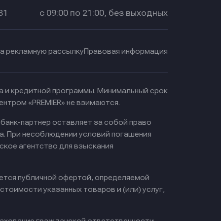
31
с 09:00 по 21:00, без выходных
на рекламную рассылку
Правовая информация
ма и кредитной программы. Минимальный срок
ентром «PREMIER» не взимаются.
 банк-партнер оставляет за собой право
а. При несоблюдении условий погашения
ское агентство для взыскания
яется публичной офертой, определяемой
тоимости указанных товаров и (или) услуг,