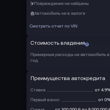
Повреждения не найдены
Автомобиль не в залоге
Смотреть отчет по VIN
Стоимость владения
Примерные расходы на автомобиль в
год
Преимущества автокредита
Преимущества
автокредита
Ставка
от 4.9
Первый взнос
от 0
Сумма
от 300 000 ₽ до 8 000 000 