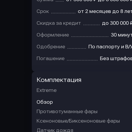
Срок
от 2 месяцев до 8 ле
Скидка за кредит
до 300 000 
Оформление
30 мину
Одобрение
По паспорту и В/
Погашение
Без штрафо
Комплектация
Extreme
Обзор
Противотуманные фары
Ксеноновые/Биксеноновые фары
Датчик дождя