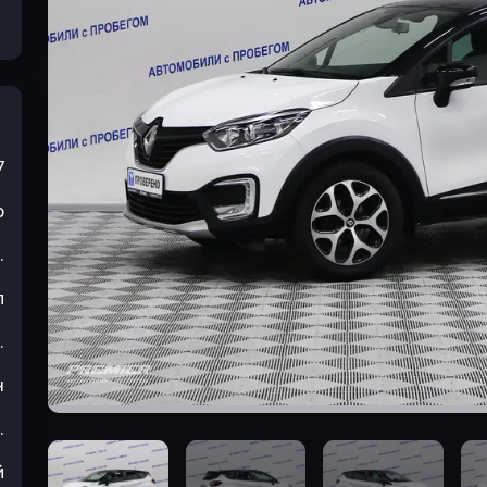
7
р
.
л
.
н
.
й