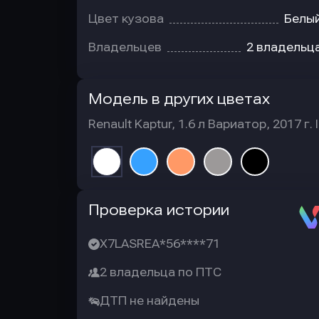
Цвет кузова
Белы
Владельцев
2 владельц
Модель в других цветах
Renault Kaptur, 1.6 л Вариатор, 2017 г. I
Автотека
Проверка истории
X7LASREA*56****71
2 владельца по ПТС
ДТП не найдены