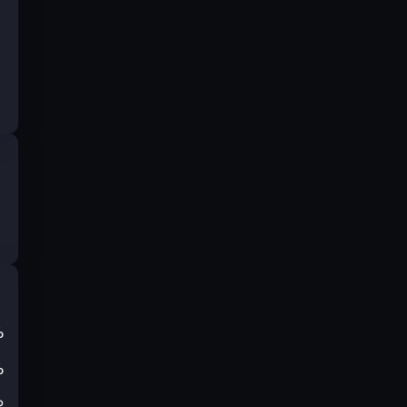
%
%
₽