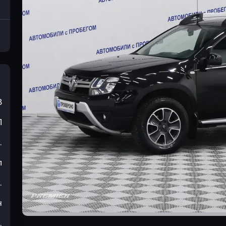
8
П
.
л
.
н
.