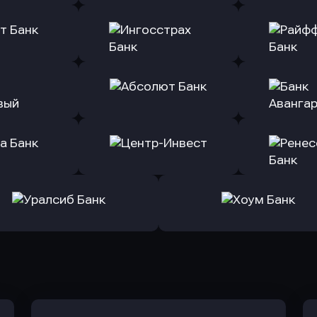
ь заявку
Оправить заявку
Оправит
(Тинькофф)
в Альфа-Банк
в АТ
ь заявку
Оправить заявку
Оправит
т Банк
в Ингосстрах Банк
в Райффа
ь заявку
Оправить заявку
Оправит
ранжевый
в Абсолют Банк
в Банк 
ь заявку
Оправить заявку
Оправит
а Банк
в Центр-Инвест
в Ренес
Оправить заявку
Оправить заявку
в Уралсиб Банк
в Хоум Банк