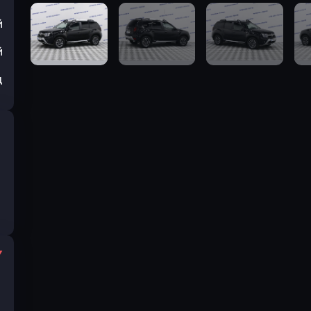
й
й
ц