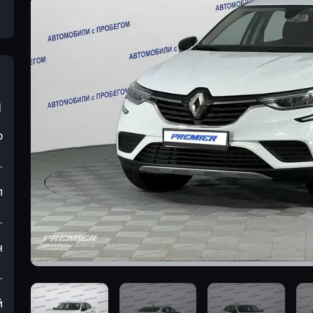
1
р
.
л
.
н
.
й