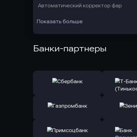
Автоматический корректор фар
Показать больше
Банки-партнеры
Оправить заявку
Оправит
в Сбербанк
в Т-Банк 
Оправить заявку
Оправит
в Газпромбанк
в Зени