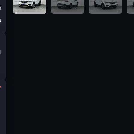
й
ц
I