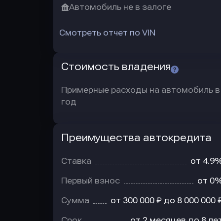
Автомобиль не в залоге
Смотреть отчет по VIN
Стоимость владения
Примерные расходы на автомобиль в
год
Преимущества автокредита
Преимущества
автокредита
Ставка
от 4.9
Первый взнос
от 0
Сумма
от 300 000 ₽ до 8 000 000 
Срок
от 2 месяцев до 8 ле