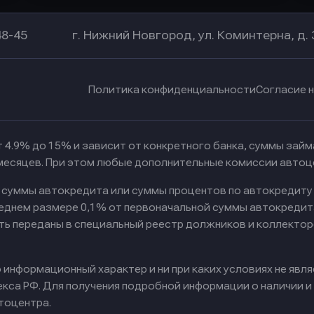
48-45
г. Нижний Новгород, ул. Коминтерна, д. 
Политика конфиденциальности
Согласие 
 4.9% до 15% и зависит от конкретного банка, суммы зай
 месяцев. При этом любые дополнительные комиссии автоц
к суммы автокредита или суммы процентов по автокредиту
реднем размере 0,1% от первоначальной суммы автокредит
ть переданы в специальный реестр должников и коллектор
информационный характер и ни при каких условиях не явл
са РФ. Для получения подробной информации о наличии и с
тоцентра.