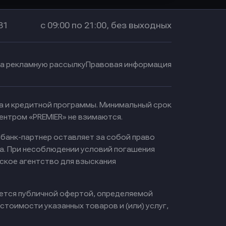
31
с 09:00 по 21:00, без выходных
на рекламную рассылку
Правовая информация
ма и кредитной программы. Минимальный срок
ентром «PREMIER» не взимаются.
 банк-партнер оставляет за собой право
а. При несоблюдении условий погашения
ское агентство для взыскания
яется публичной офертой, определяемой
тоимости указанных товаров и (или) услуг,