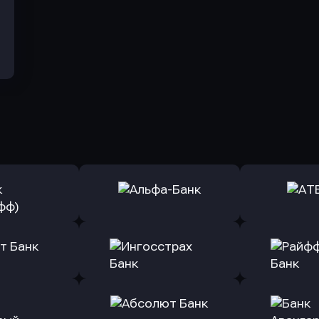
ь заявку
Оправить заявку
Оправит
(Тинькофф)
в Альфа-Банк
в АТ
ь заявку
Оправить заявку
Оправит
т Банк
в Ингосстрах Банк
в Райффа