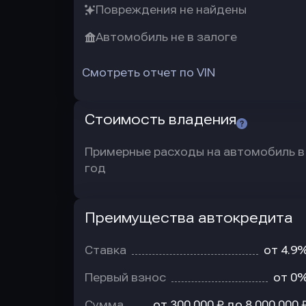
Повреждения не найдены
Автомобиль не в залоге
Смотреть отчет по VIN
Стоимость владения
Примерные расходы на автомобиль в
год
Преимущества автокредита
Преимущества
автокредита
Ставка
от 4.9
Первый взнос
от 0
Сумма
от 300 000 ₽ до 8 000 000 