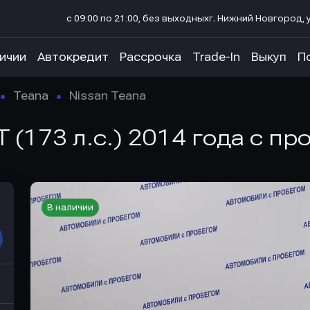
с 09:00 по 21:00, без выходных
г. Нижний Новгород, у
личии
Автокредит
Рассрочка
Trade-In
Выкуп
П
Teana
Nissan Teana
T (173 л.с.) 2014 года с пр
В наличии