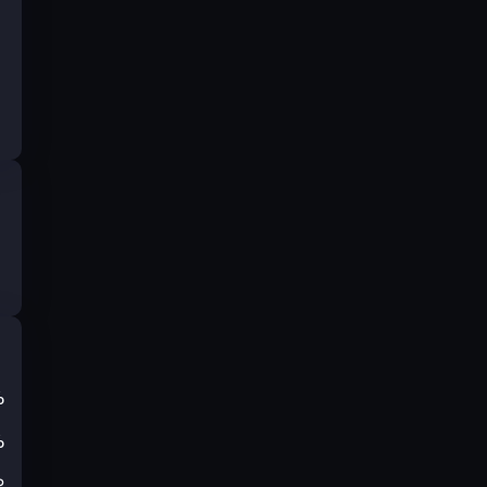
%
%
₽