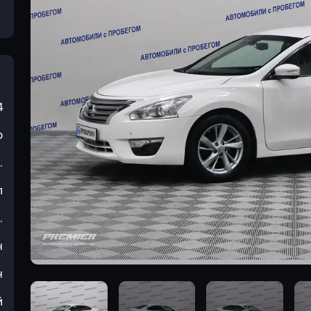
4
р
.
л
.
н
н
й