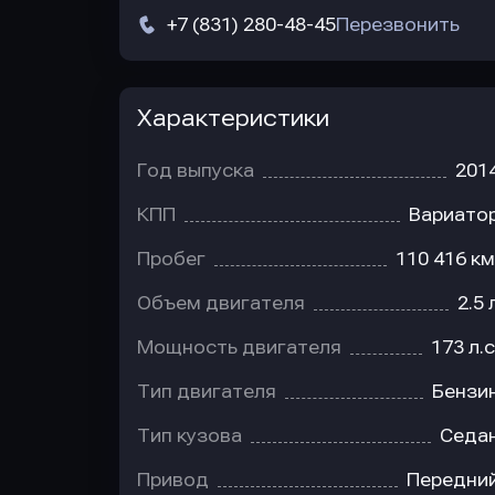
+7 (831) 280-48-45
Перезвонить
Характеристики
Год выпуска
201
КПП
Вариато
Пробег
110 416 км
Объем двигателя
2.5 
Мощность двигателя
173 л.с
Тип двигателя
Бензи
Тип кузова
Седа
Привод
Передни