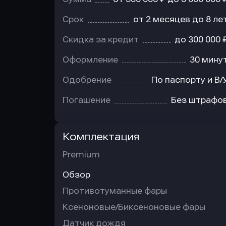
Срок
от 2 месяцев до 8 ле
Скидка за кредит
до 300 000 
Оформление
30 мину
Одобрение
По паспорту и В/
Погашение
Без штрафо
Комплектация
Premium
Обзор
Противотуманные фары
Ксеноновые/Биксеноновые фары
Датчик дождя