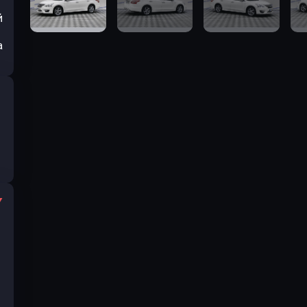
й
а
I