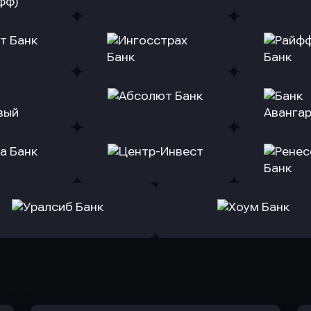
ь заявку
Оправить заявку
Оправит
(Тинькофф)
в Альфа-Банк
в АТ
ь заявку
Оправить заявку
Оправит
т Банк
в Ингосстрах Банк
в Райффа
ь заявку
Оправить заявку
Оправит
ранжевый
в Абсолют Банк
в Банк 
ь заявку
Оправить заявку
Оправит
а Банк
в Центр-Инвест
в Ренес
Оправить заявку
Оправить заявку
в Уралсиб Банк
в Хоум Банк