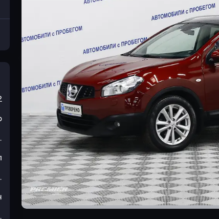
2
р
.
л
.
н
.