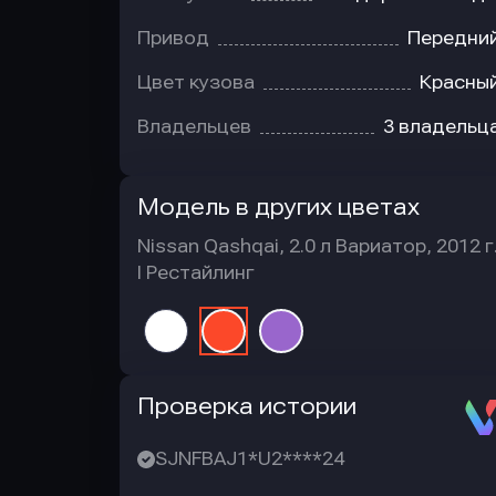
Привод
Передни
Цвет кузова
Красны
Владельцев
3 владельц
Модель в других цветах
Nissan Qashqai, 2.0 л Вариатор, 2012 г
I Рестайлинг
Автотека
Проверка истории
SJNFBAJ1*U2****24