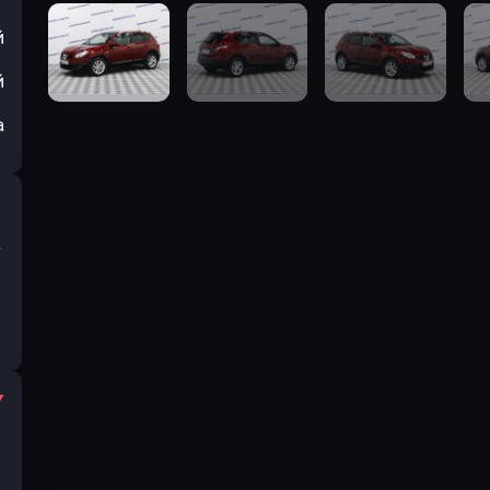
й
й
а
.