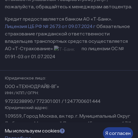
пожалуйста, обращайтесь к менеджерам автоцентра.
Кредит предоставляется банком АО «Т-Банк».
Лицензия ЦБ РФ № 2673 от 09.07.2024 г
Обязательное
страхование гражданской ответственности
владельцев транспортных средств осуществляется
АО «Т-Страхование»
по лицензии ОС №
0191-03 от 01.07.2024
Юридическое лицо:
ООО «ТЕХНОДРАЙВ-ВГ»
ИНН / КПП / ОГРН:
9723238890 / 772301001 / 1247700601444
Юридический адрес:
109559, Город Москва, вн.тер. г. Муниципальный Округ
Люблино, ул Марьинский Парк, дом 45, помещение 17/1
Физический адрес:
Мы используем cookies
Я согласен