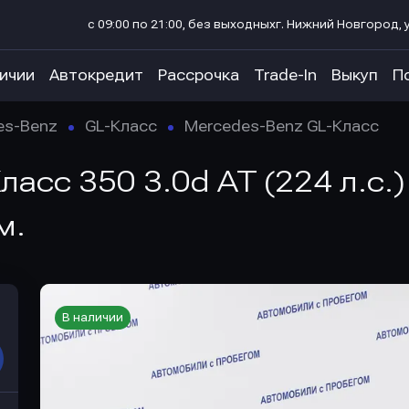
с 09:00 по 21:00, без выходных
г. Нижний Новгород, у
личии
Автокредит
Рассрочка
Trade-In
Выкуп
П
es-Benz
GL-Класс
Mercedes-Benz GL-Класс
асс 350 3.0d AT (224 л.с.
м.
В наличии