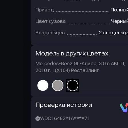
Привод
Полны
Цвет кузова
Черны
Владельцев
2 владельц
Модель в других цветах
Mercedes-Benz GL-Класс, 3.0 л АКПП,
2010 г. I (X164) Рестайлинг
Автотека
Проверка истории
WDC16482*1A****71