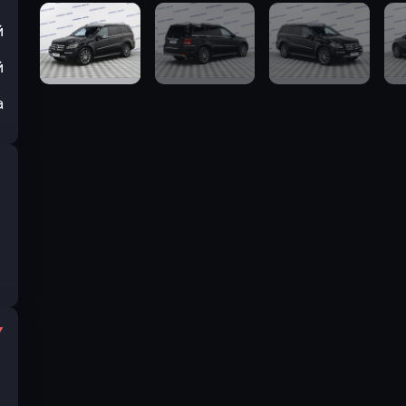
й
й
а