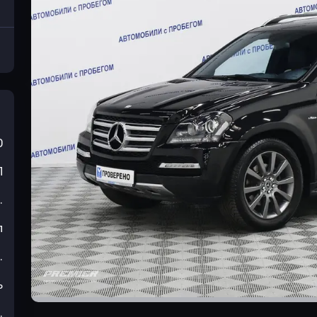
0
П
.
л
.
ь
.