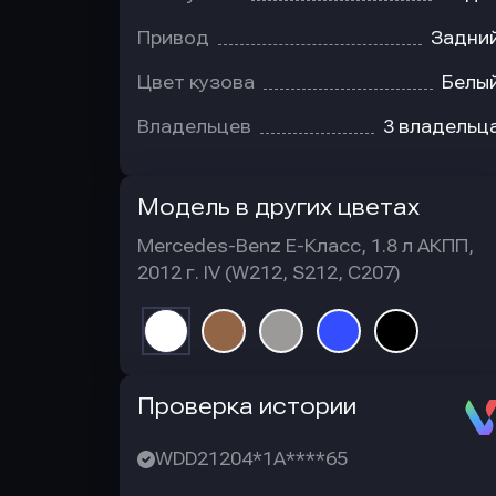
Привод
Задни
Цвет кузова
Белы
Владельцев
3 владельц
Модель в других цветах
Mercedes-Benz E-Класс, 1.8 л АКПП,
2012 г. IV (W212, S212, C207)
Автотека
Проверка истории
WDD21204*1A****65