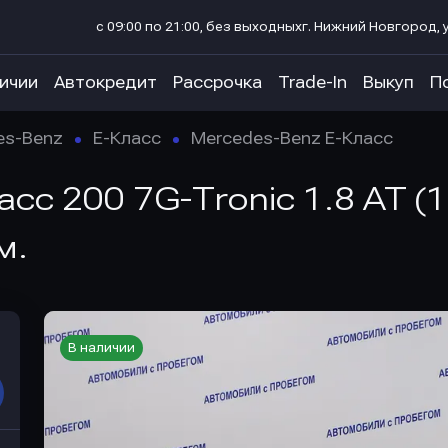
с 09:00 по 21:00, без выходных
г. Нижний Новгород, у
личии
Автокредит
Рассрочка
Trade-In
Выкуп
П
es-Benz
E-Класс
Mercedes-Benz E-Класс
сс 200 7G-Tronic 1.8 AT (18
м.
В наличии