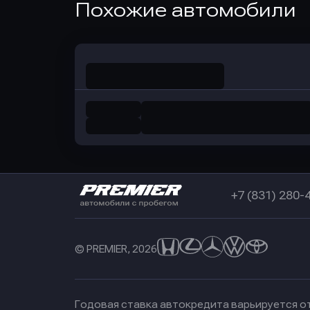
Похожие автомобили
в Совкомбанк
+7 (831) 280-
© PREMIER, 2026
Годовая ставка автокредита варьируется от