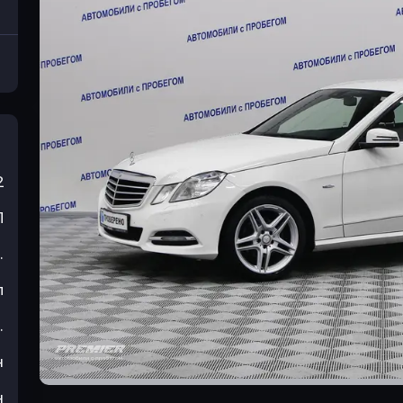
2
П
.
л
.
н
н