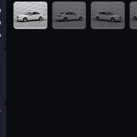
й
й
а