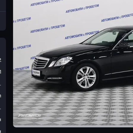
2
П
.
л
.
н
н