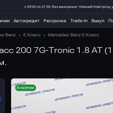
с 09:00 по 21:00, без выходных
г. Нижний Новгород, у
личии
Автокредит
Рассрочка
Trade-In
Выкуп
П
es-Benz
E-Класс
Mercedes-Benz E-Класс
сс 200 7G-Tronic 1.8 AT (18
м.
В наличии