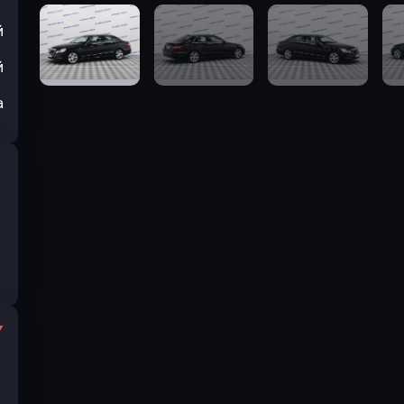
й
й
а