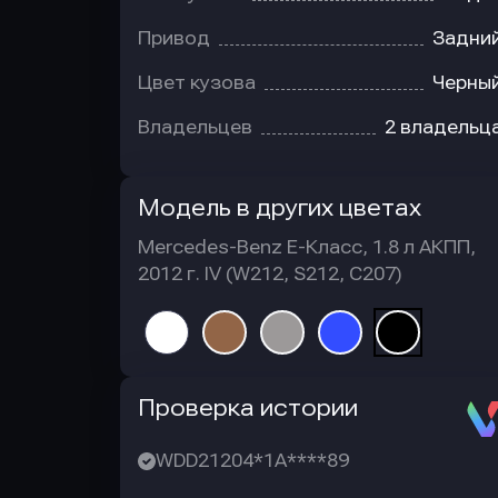
Привод
Задни
Цвет кузова
Черны
Владельцев
2 владельц
Модель в других цветах
Mercedes-Benz E-Класс, 1.8 л АКПП,
2012 г. IV (W212, S212, C207)
Автотека
Проверка истории
WDD21204*1A****89