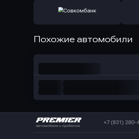
Оправить заявку
Оправит
в РоссельхозБанк
в Почт
Оправить заявку
Похожие автомобили
в Совкомбанк
+7 (831) 280-