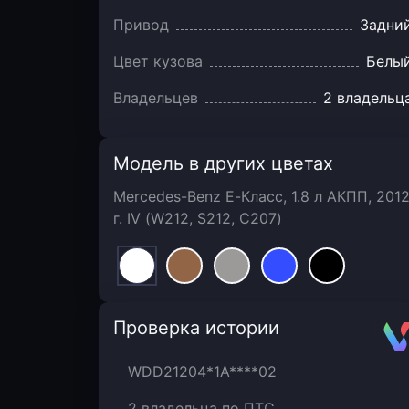
Привод
Задни
Цвет кузова
Белы
Владельцев
2 владельц
Модель в других цветах
Mercedes-Benz E-Класс, 1.8 л АКПП, 201
г. IV (W212, S212, C207)
Автотека
Проверка истории
WDD21204*1A****02
2 владельца по ПТС