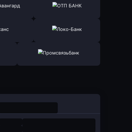
ь заявку
Оправить заявку
йзен Банк
в Экспобанк
ь заявку
Оправить заявку
Авангард
в ОТП БАНК
ь заявку
Оправить заявку
санс Банк
в Локо-Банк
Оправить заявку
в Промсвязьбанк