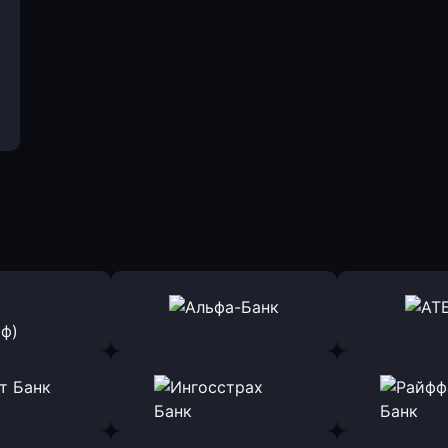
ь заявку
Оправить заявку
Оправит
(Тинькофф)
в Альфа-Банк
в АТ