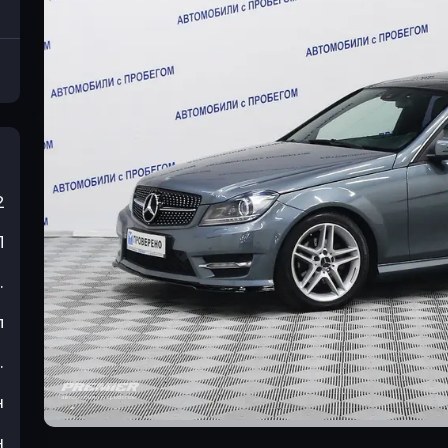
2
П
.
л
.
н
н