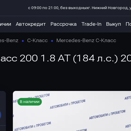
с 09:00 по 21:00, без выходных
г. Нижний Новгород, у
личии
Автокредит
Рассрочка
Trade-In
Выкуп
П
es-Benz
C-Класс
Mercedes-Benz C-Класс
сс 200 1.8 AT (184 л.с.) 2
В наличии