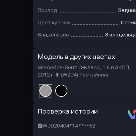
Привод
Задни
Цвет кузова
Серы
Владельцев
3 владельц
Модель в других цветах
Mercedes-Benz C-Класс, 1.8 л АКПП,
2012 г. III (W204) Рестайлинг
Автотека
Проверка истории
WDD20404*1A****62