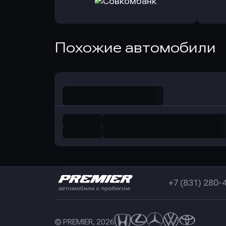
в РоссельхозБанк
в Почт
Оправить заявку
Похожие автомобили
в Совкомбанк
+7 (831) 280-
© PREMIER, 2026