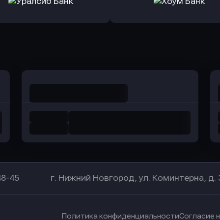
а Банк
в Центр-Инвест
в Ренес
Оправить заявку
Оправить заявку
в Уралсиб Банк
в Хоум Банк
48-45
г. Нижний Новгород, ул. Коминтерна, д. 
Политика конфиденциальности
Согласие 