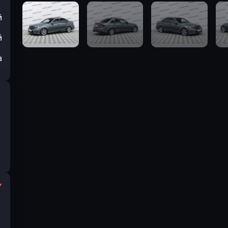
й
й
а