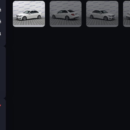
й
й
ц