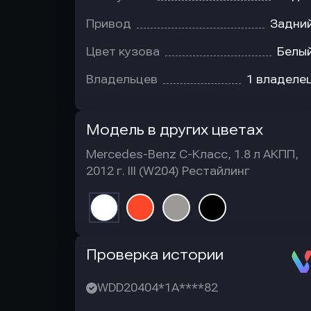
Привод
Задни
Цвет кузова
Белы
Владельцев
1 владеле
Модель в других цветах
Mercedes-Benz C-Класс, 1.8 л АКПП,
2012 г. III (W204) Рестайлинг
Автотека
Проверка истории
WDD20404*1A****82