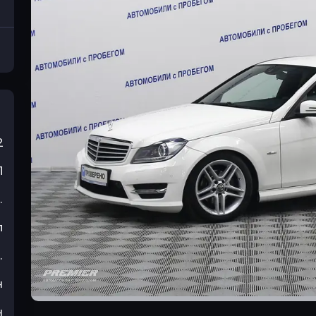
2
П
.
л
.
н
н