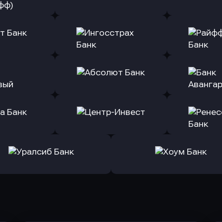
ь заявку
Оправить заявку
Оправит
(Тинькофф)
в Альфа-Банк
в АТ
ь заявку
Оправить заявку
Оправит
т Банк
в Ингосстрах Банк
в Райффа
ь заявку
Оправить заявку
Оправит
ранжевый
в Абсолют Банк
в Банк 
ь заявку
Оправить заявку
Оправит
а Банк
в Центр-Инвест
в Ренес
Оправить заявку
Оправить заявку
в Уралсиб Банк
в Хоум Банк