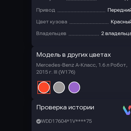
Привод
Передни
Цвет кузова
Красны
Владельцев
2 владельц
Модель в других цветах
Mercedes-Benz A-Класс, 1.6 л Робот,
2015 г. III (W176)
Автотека
Проверка истории
WDD17604*1V****75