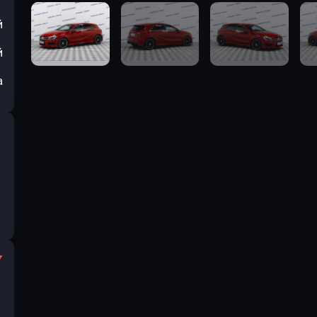
й
й
а