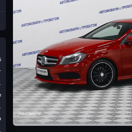
5
т
.
л
.
н
.