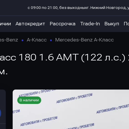
с 09:00 по 21:00, без выходных
г. Нижний Новгород, у
личии
Автокредит
Рассрочка
Trade-In
Выкуп
П
es-Benz
A-Класс
Mercedes-Benz A-Класс
сс 180 1.6 AMT (122 л.с.) 
м.
В наличии