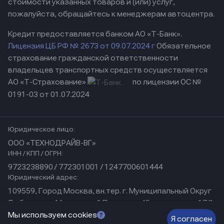
стоимости указанных товаров и (или) услуг,
пожалуйста, обращайтесь к менеджерам автоцентра.
Кредит предоставляется банком АО «Т-Банк».
Лицензия ЦБ РФ № 2673 от 09.07.2024 г
Обязательное
страхование гражданской ответственности
владельцев транспортных средств осуществляется
АО «Т-Страхование»
по лицензии ОС №
0191-03 от 01.07.2024
Юридическое лицо:
ООО «ТЕХНОДРАЙВ-ВГ»
ИНН / КПП / ОГРН:
9723238890 / 772301001 / 1247700601444
Юридический адрес:
109559, Город Москва, вн.тер. г. Муниципальный Округ
Люблино, ул Марьинский Парк, дом 45, помещение 17/1
Физический адрес:
Мы используем cookies
Я согласен