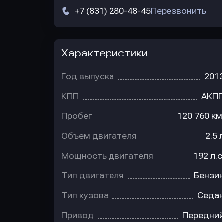
+7 (831) 280-48-45
Перезвонить
Характеристики
Год выпуска
201
КПП
АКП
Пробег
120 760 км
Объем двигателя
2.5 
Мощность двигателя
192 л.с
Тип двигателя
Бензи
Тип кузова
Седа
Привод
Передни