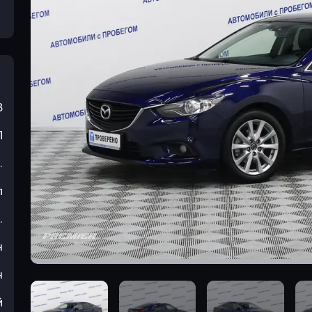
3
П
.
л
.
н
н
й