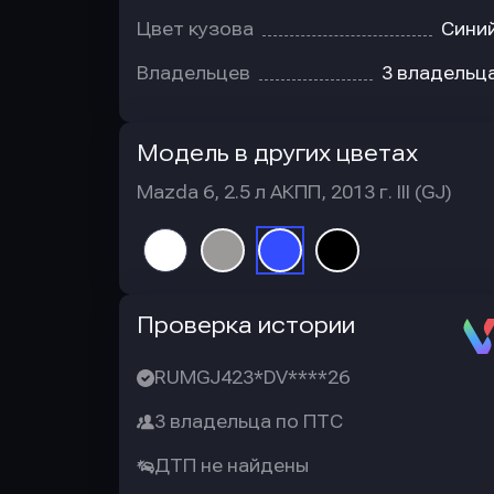
Цвет кузова
Сини
Владельцев
3 владельц
Модель в других цветах
Mazda 6, 2.5 л АКПП, 2013 г. III (GJ)
Автотека
Проверка истории
RUMGJ423*DV****26
3 владельца по ПТС
ДТП не найдены