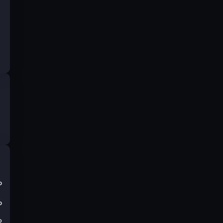
%
%
₽