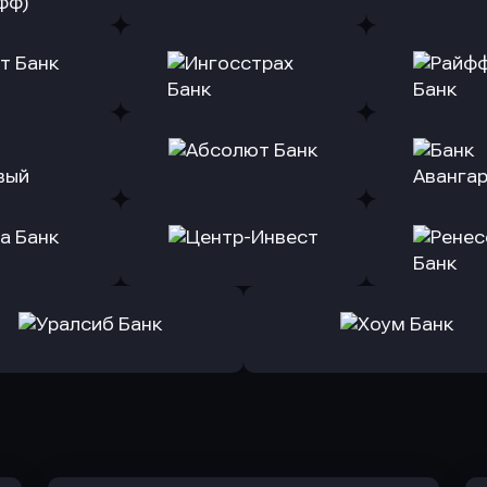
ь заявку
Оправить заявку
Оправит
(Тинькофф)
в Альфа-Банк
в АТ
ь заявку
Оправить заявку
Оправит
т Банк
в Ингосстрах Банк
в Райффа
ь заявку
Оправить заявку
Оправит
ранжевый
в Абсолют Банк
в Банк 
ь заявку
Оправить заявку
Оправит
а Банк
в Центр-Инвест
в Ренес
Оправить заявку
Оправить заявку
в Уралсиб Банк
в Хоум Банк