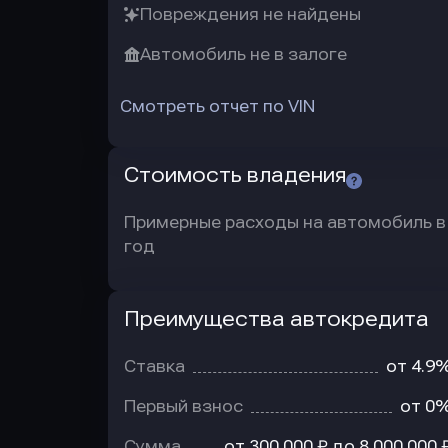
Повреждения не найдены
Автомобиль не в залоге
Смотреть отчет по VIN
Стоимость владения
Примерные расходы на автомобиль в
год
Преимущества автокредита
Преимущества
автокредита
Ставка
от 4.9
Первый взнос
от 0
Сумма
от 300 000 ₽ до 8 000 000 