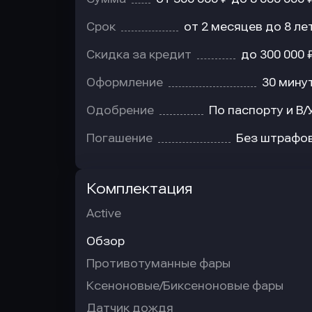
Срок
от 2 месяцев до 8 ле
Скидка за кредит
до 300 000 
Оформление
30 мину
Одобрение
По паспорту и В/
Погашение
Без штрафо
Комплектация
Active
Обзор
Противотуманные фары
Ксеноновые/Биксеноновые фары
Датчик дождя